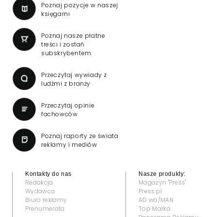
Poznaj pozycje w naszej
księgarni
Poznaj nasze płatne
treści i zostań
subskrybentem
Przeczytaj wywiady z
ludźmi z branży
Przeczytaj opinie
fachowców
Poznaj raporty ze świata
reklamy i mediów
Kontakty do nas
Nasze produkty:
Redakcja
Magazyn "Press"
Wydawca
Press.pl
Biuro reklamy
AD wo/MAN
Prenumerata
Top Marka