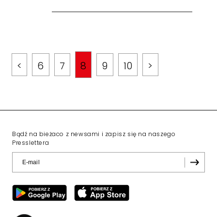
<
6
7
8
9
10
>
Bądź na bieżaco z newsami i zapisz się na naszego
Presslettera