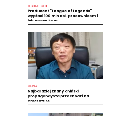
TECHNOLOGIE
Producent "League of Legends"
wypłaci 100 mln dol. pracownicom i
ich prawnikom
PRASA
Najbardziej znany chiński
propagandysta przechodzi na
emeryturę