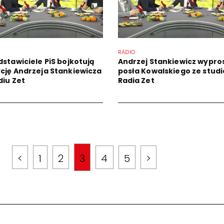
RADIO
dstawiciele PiS bojkotują
Andrzej Stankiewicz wypros
cję Andrzeja Stankiewicza
posła Kowalskiego ze studi
diu Zet
Radia Zet
<
1
2
3
4
5
>