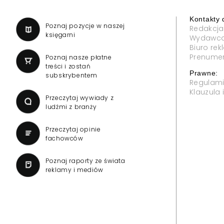
Kontakty 
a
Poznaj pozycje w naszej
Redakcja
księgarni
Wydawc
Biuro re
Prenume
Poznaj nasze płatne
treści i zostań
Prawne:
subskrybentem
Regulam
Klauzula
Przeczytaj wywiady z
ludźmi z branży
Przeczytaj opinie
fachowców
Poznaj raporty ze świata
reklamy i mediów