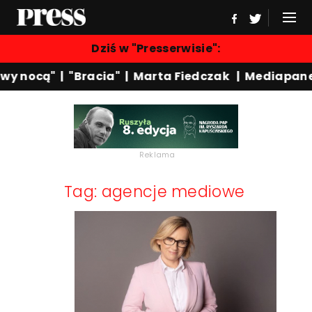
Dziś w "Presserwisie":
wy nocą"
|
"Bracia"
|
Marta Fiedczak
|
Mediapane
Reklama
Tag: agencje mediowe