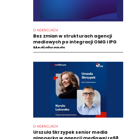
O AGENCJACH
Bez zmian w strukturach agencji
mediowych po integracji OMG i IPG
Mediabrands
O AGENCJACH
Urszula Skrzypek senior media
plannerką w agencji mediowej re58