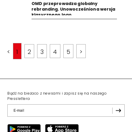
OMD przeprowadza globalny
rebranding. Unowocześniona wersja
klasycznego logo
<
1
2
3
4
5
>
Bądź na bieżaco z newsami i zapisz się na naszego
Presslettera