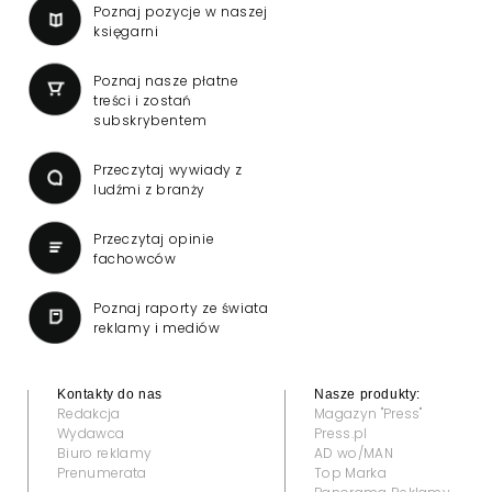
Poznaj pozycje w naszej
księgarni
Poznaj nasze płatne
treści i zostań
subskrybentem
Przeczytaj wywiady z
ludźmi z branży
Przeczytaj opinie
fachowców
Poznaj raporty ze świata
reklamy i mediów
Kontakty do nas
Nasze produkty:
Redakcja
Magazyn "Press"
Wydawca
Press.pl
Biuro reklamy
AD wo/MAN
Prenumerata
Top Marka