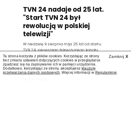
TVN 24 nadaje od 25 lat.
"Start TVN 24 był
rewolucją w polskiej
telewizji"
W niedzielę 9 sierpnia mija 25 lat od startu
TVN 24, pierwszego telewizyjnego kanału
informacyjnego w Polsce. Na ten dzień
Ta strona korzysta z plików cookies. Korzystając ze strony
Zamknij
X
bez zmiany ustawień dotyczących cookies w przeglądarce
zaplanowano finał urodzinowej trasy stacji
zgadzasz się na zapisywanie ich w pamięci urządzenia.
"Jesteśmy stąd". 25 lat TVN 24 dla Press.pl
Dodatkowo, korzystając ze strony, akceptujesz
klauzulę
przetwarzania danych osobowych
. Więcej informacji w
Regulaminie
.
podsumowują Jarosław Kuźniar, Tomasz Lis i
Marek Twaróg.