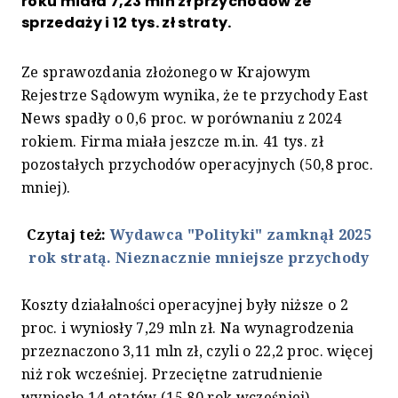
roku miała 7,23 mln zł przychodów ze
sprzedaży i 12 tys. zł straty.
Ze sprawozdania złożonego w Krajowym
Rejestrze Sądowym wynika, że te przychody East
News spadły o 0,6 proc. w porównaniu z 2024
rokiem. Firma miała jeszcze m.in. 41 tys. zł
pozostałych przychodów operacyjnych (50,8 proc.
mniej).
Czytaj też:
Wydawca "Polityki" zamknął 2025
rok stratą. Nieznacznie mniejsze przychody
Koszty działalności operacyjnej były niższe o 2
proc. i wyniosły 7,29 mln zł. Na wynagrodzenia
przeznaczono 3,11 mln zł, czyli o 22,2 proc. więcej
niż rok wcześniej. Przeciętne zatrudnienie
wyniosło 14 etatów (15,80 rok wcześniej).