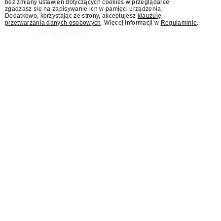
bez zmiany ustawień dotyczących cookies w przeglądarce
zaplanowano finał urodzinowej trasy stacji
zgadzasz się na zapisywanie ich w pamięci urządzenia.
"Jesteśmy stąd". 25 lat TVN 24 dla Press.pl
Dodatkowo, korzystając ze strony, akceptujesz
klauzulę
przetwarzania danych osobowych
. Więcej informacji w
Regulaminie
.
podsumowują Jarosław Kuźniar, Tomasz Lis i
Marek Twaróg.
KRRiT: Maciejowi