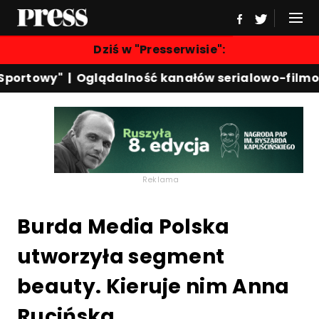
Dziś w "Presserwisie":
portowy"
|
Oglądalność kanałów serialowo-filmow
Reklama
Burda Media Polska
utworzyła segment
beauty. Kieruje nim Anna
Rucińska