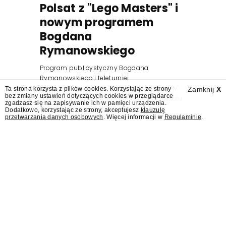
Polsat z "Lego Masters" i
nowym programem
Bogdana
Rymanowskiego
Program publicystyczny Bogdana
Rymanowskiego i teleturniej
muzyczny "Hitster. Muzyczna gra przebojów"
Ta strona korzysta z plików cookies. Korzystając ze strony
Zamknij
X
bez zmiany ustawień dotyczących cookies w przeglądarce
znajdą się wśród jesiennych nowości Polsatu.
zgadzasz się na zapisywanie ich w pamięci urządzenia.
Polsat przejmuje od TVN program "Lego
Dodatkowo, korzystając ze strony, akceptujesz
klauzulę
przetwarzania danych osobowych
. Więcej informacji w
Regulaminie
.
Masters".