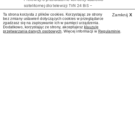
satelitarnej dla telewizji TVN 24 BiS –
dowiedział się "Presserwis".
Ta strona korzysta z plików cookies. Korzystając ze strony
Zamknij
X
bez zmiany ustawień dotyczących cookies w przeglądarce
zgadzasz się na zapisywanie ich w pamięci urządzenia.
Dodatkowo, korzystając ze strony, akceptujesz
klauzulę
przetwarzania danych osobowych
. Więcej informacji w
Regulaminie
.