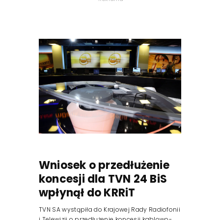
Wniosek o przedłużenie
koncesji dla TVN 24 BiS
wpłynął do KRRiT
TVN SA wystąpiła do Krajowej Rady Radiofonii
i Telewizji o przedłużenie koncesji kablowo-