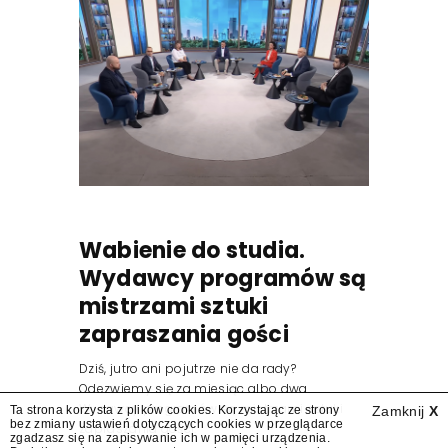
Wabienie do studia.
Wydawcy programów są
mistrzami sztuki
zapraszania gości
Dziś, jutro ani pojutrze nie da rady?
Odezwiemy się za miesiąc albo dwa.
Wydawcy programów są mistrzami sztuki
Ta strona korzysta z plików cookies. Korzystając ze strony
Zamknij
X
bez zmiany ustawień dotyczących cookies w przeglądarce
zapraszania gości.
zgadzasz się na zapisywanie ich w pamięci urządzenia.