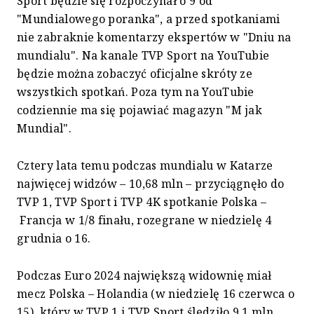
Sport będzie się rozpoczynał o 9 od
"Mundialowego poranka", a przed spotkaniami
nie zabraknie komentarzy ekspertów w "Dniu na
mundialu". Na kanale TVP Sport na YouTubie
będzie można zobaczyć oficjalne skróty ze
wszystkich spotkań. Poza tym na YouTubie
codziennie ma się pojawiać magazyn "M jak
Mundial".
Cztery lata temu podczas mundialu w Katarze
najwięcej widzów – 10,68 mln – przyciągnęło do
TVP 1, TVP Sport i TVP 4K spotkanie Polska –
Francja w 1/8 finału, rozegrane w niedzielę 4
grudnia o 16.
Podczas Euro 2024 największą widownię miał
mecz Polska – Holandia (w niedzielę 16 czerwca o
15), który w TVP 1 i TVP Sport śledziło 9,1 mln