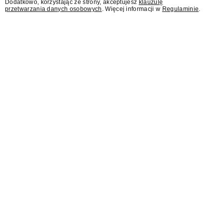
Dodatkowo, korzystając ze strony, akceptujesz
klauzulę
przetwarzania danych osobowych
. Więcej informacji w
Regulaminie
.
AI Act wprowadza dla
branży reklamowej nowy