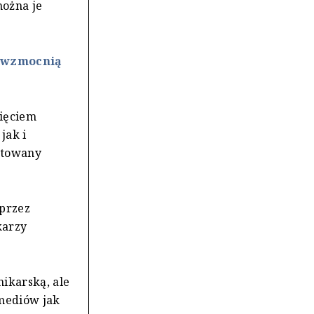
można je
” wzmocnią
ięciem
jak i
ktowany
 przez
karzy
nikarską, ale
mediów jak