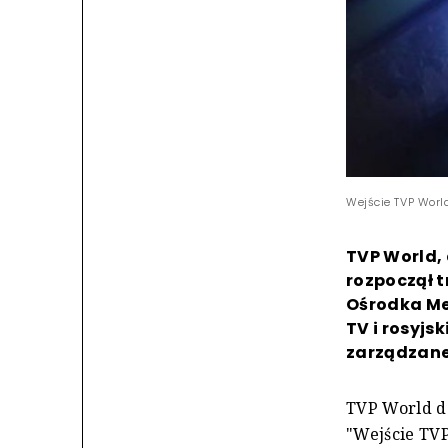
Wejście TVP Worl
TVP World, 
rozpoczął t
Ośrodka Med
TV i rosyjs
zarządzaneg
TVP World do
"Wejście TVP