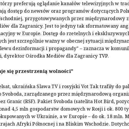
tórzy preferują oglądanie kanałów telewizyjnych w tra
kają dostęp do newsów oraz programów dotyczących Pols
chodniej, przygotowywanych przez międzynarodowy z
ów dla Zagranicy. Jest to jedyny tak sformatowany ang
acyjny w Europie. Dostęp do rzetelnych i ekskluzywny
ch jest szczególnie ważny w obecnej sytuacji międzyna
alewu dezinformacji i propagandy" – zaznacza w komuni
i, dyrektor Ośrodka Mediów dla Zagranicy TVP.
aje się przestrzenią wolności"
lsat, ukraińska Slawa TV i rosyjski Vot Tak trafiły do pa
go Svoboda, zarządzanego przez międzynarodową organi
ez Granic (RSF). Pakiet Svoboda (satelita Hot Bird, pozyc
onad 4,5 mln gospodarstw domowych w Rosji i ok. 800 ty
okupowanych w Ukrainie, a w Europie – do ok. 18 mln. M
rajach Afryki Północnej i na Bliskim Wschodzie. Dotych