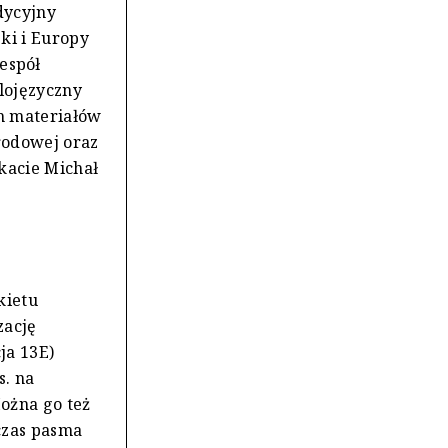
dycyjny
ki i Europy
espół
lojęzyczny
ch materiałów
rodowej oraz
kacie Michał
kietu
zację
ja 13E)
s. na
ożna go też
czas pasma