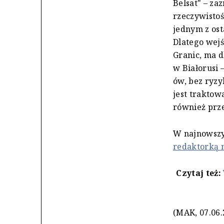
Belsat" – za
rzeczywistoś
jednym z os
Dlatego wejś
Granic, ma d
w Białorusi 
ów, bez ryzy
jest traktowa
również prze
W najnowszy
redaktorką 
Czytaj też:
(MAK, 07.06.