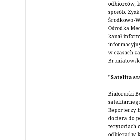
odbiorców, k
sposób. Zys
Środkowo-Ws
Ośrodka Medi
kanał inform
informacyjny
w czasach z
Broniatowsk
"Satelita st
Białoruski Be
satelitarne
Reporterzy b
dociera do p
terytoriach 
odbierać w k