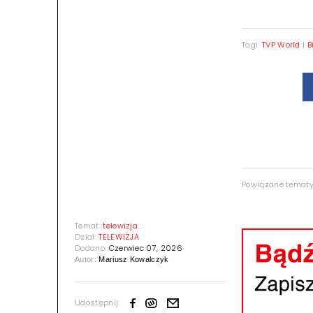
Tagi:
TVP World
|
B
Powiązane temat
Temat:
telewizja
Dział:
TELEWIZJA
Dodano:
Czerwiec 07, 2026
Autor:
Mariusz Kowalczyk
Udostępnij: