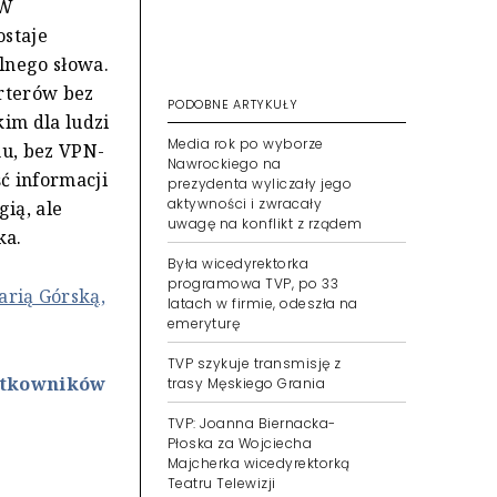
"W
ostaje
lnego słowa.
orterów bez
PODOBNE ARTYKUŁY
kim dla ludzi
Media rok po wyborze
hu, bez VPN-
Nawrockiego na
ć informacji
prezydenta wyliczały jego
aktywności i zwracały
gią, ale
uwagę na konflikt z rządem
ka.
Była wicedyrektorka
programowa TVP, po 33
rią Górską,
latach w firmie, odeszła na
emeryturę
TVP szykuje transmisję z
ytkowników
trasy Męskiego Grania
TVP: Joanna Biernacka-
Płoska za Wojciecha
Majcherka wicedyrektorką
Teatru Telewizji