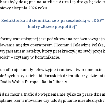
satu były dostępne na satelicie Astra i tą drogą będzie 
ołowy sierpnia 2026 roku.
:
Redaktorka i dziennikarze z przeszłością w „DGP
kadry „Rzeczpospolitej”
tformy transmisyjnej jest podyktowana zarówno wygaśn
awanie między operatorem TTcomm i Telewizją Polską, 
ygaszaniem satelity, który przekroczył już swój proje
ności" – czytamy w komunikacie.
da oferuje kanały telewizyjne i radiowe tworzone m.in.
ależnych rosyjskich i białoruskich dziennikarzy, dzienni
 Radia Wolna Europa i Radia Liberty.
i dziś można trafić do więzienia nie tylko za pracę dzien
lądanie, komentowanie czy udostępnianie niezależnych 