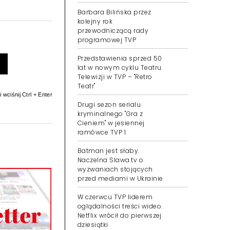
Barbara Bilińska przez
kolejny rok
przewodniczącą rady
programowej TVP
Przedstawienia sprzed 50
lat w nowym cyklu Teatru
Telewizji w TVP – "Retro
Teatr"
 wciśnij Ctrl + Enter
Drugi sezon serialu
kryminalnego "Gra z
Cieniem" w jesiennej
ramówce TVP 1
Batman jest słaby.
Naczelna Slawa.tv o
wyzwaniach stojących
przed mediami w Ukrainie
W czerwcu TVP liderem
oglądalności treści wideo.
Netflix wrócił do pierwszej
dziesiątki