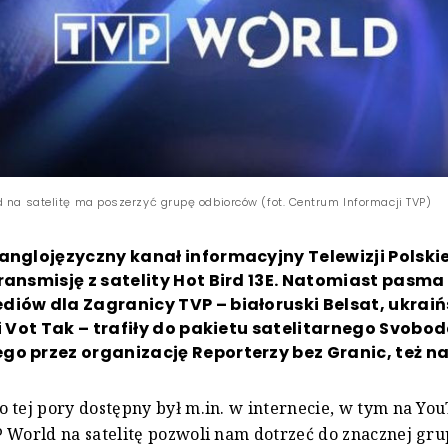
d na satelitę ma poszerzyć grupę odbiorców (fot. Centrum Informacji TVP)
anglojęzyczny kanał informacyjny Telewizji Polskie
ransmisję z satelity Hot Bird 13E. Natomiast pasm
iów dla Zagranicy TVP – białoruski Belsat, ukrai
ki Vot Tak – trafiły do pakietu satelitarnego Svobod
o przez organizację Reporterzy bez Granic, też na 
 tej pory dostępny był m.in. w internecie, w tym na You
 World na satelitę pozwoli nam dotrzeć do znacznej gr