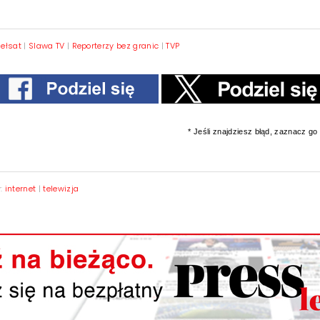
iełsat
|
Slawa TV
|
Reporterzy bez granic
|
TVP
* Jeśli znajdziesz błąd, zaznacz go i
y:
internet
|
telewizja