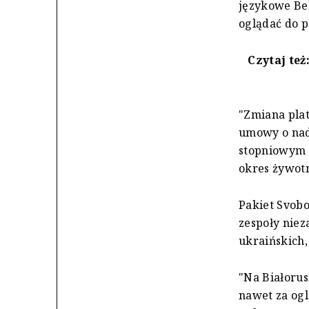
językowe Bel
oglądać do p
Czytaj też
"Zmiana pla
umowy o nad
stopniowym w
okres żywot
Pakiet Svobo
zespoły niez
ukraińskich,
"Na Białorus
nawet za og