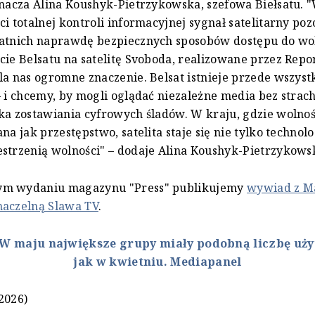
znacza Alina Koushyk-Pietrzykowska, szefowa Biełsatu. 
ci totalnej kontroli informacyjnej sygnał satelitarny poz
tatnich naprawdę bezpiecznych sposobów dostępu do wo
cie Belsatu na satelitę Svoboda, realizowane przez Rep
la nas ogromne znaczenie. Belsat istnieje przede wszyst
– i chcemy, by mogli oglądać niezależne media bez strac
ka zostawiania cyfrowych śladów. W kraju, gdzie wolnoś
na jak przestępstwo, satelita staje się nie tylko technolo
strzenią wolności" – dodaje Alina Koushyk-Pietrzykows
m wydaniu magazynu "Press" publikujemy
wywiad z Ma
naczelną Slawa TV
.
W maju największe grupy miały podobną liczbę uż
jak w kwietniu. Mediapanel
2026)