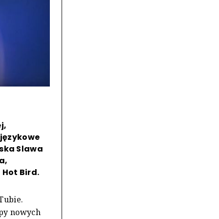
j,
a językowe
ńska Slawa
a,
Hot Bird.
Tubie.
upy nowych