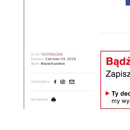
Dział:
TECHNOLOGIE
Dodano:
Czerwiec 05, 2026
Autor:
Maciej Kozielski
Udostępnij:
Narzędzia: