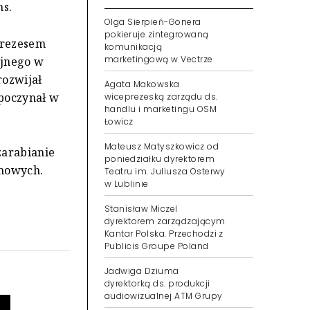
ns.
Olga Sierpień-Gonera
pokieruje zintegrowaną
prezesem
komunikacją
marketingową w Vectrze
yjnego w
rozwijał
Agata Makowska
zpoczynał w
wiceprezeską zarządu ds.
handlu i marketingu OSM
Łowicz
Mateusz Matyszkowicz od
zarabianie
poniedziałku dyrektorem
amowych.
Teatru im. Juliusza Osterwy
w Lublinie
Stanisław Miczel
dyrektorem zarządzającym
Kantar Polska. Przechodzi z
Publicis Groupe Poland
Jadwiga Dziuma
dyrektorką ds. produkcji
audiowizualnej ATM Grupy