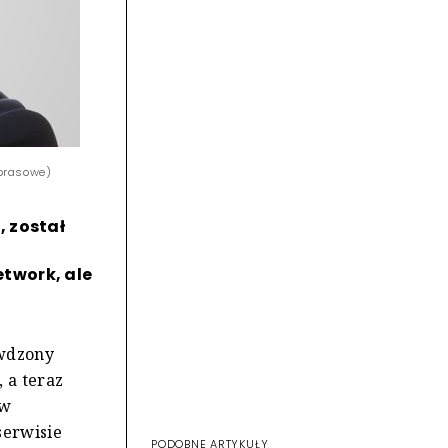
 prasowe)
 został
twork, ale
awdzony
 a teraz
ów
serwisie
PODOBNE ARTYKUŁY