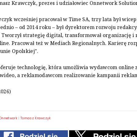
asz Krawczyk, prezes i udziałowiec Onnetwork Solutio
czyk wcześniej pracował w Time SA, trzy lata był wice
zednio – od 2014 roku – był dyrektorem rozwoju redakc
. Tworzył strategię digital, transformował organizację i 
line. Pracował też w Mediach Regionalnych. Karierę ro
nie Opolskiej".
feruje technologię, która umożliwia wydawcom online 
h wideo, a reklamodawcom realizowanie kampanii rekl
2026)
Onnetwork
|
Tomasz Krawczyk