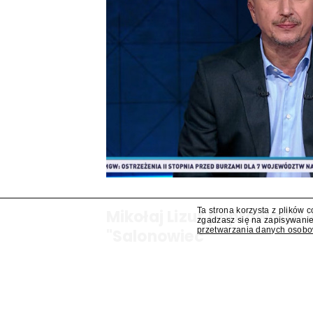
Ta strona korzysta z plików 
Mikołaj Lizut poprowadzi
zgadzasz się na zapisywanie
przetwarzania danych osob
"Salonowiec"
W jesiennej ramówce TVP Info pojawi się prog
Mikołaj Lizut – ustalił "Presserwis".