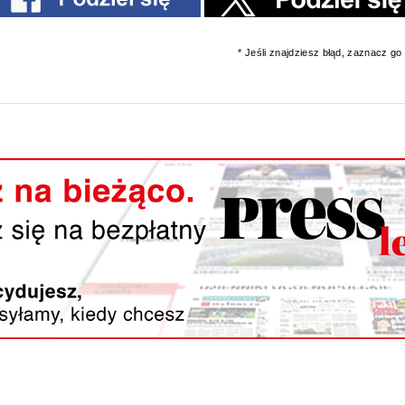
* Jeśli znajdziesz błąd, zaznacz go i