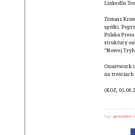
LinkedIn Tom
Tomasz Kraw
spółki. Popr
Polska Press
struktury on
"Nowej Trybu
Onnetwork o
na treściac
(KOZ, 05.06.
Tagi:
personalia
|