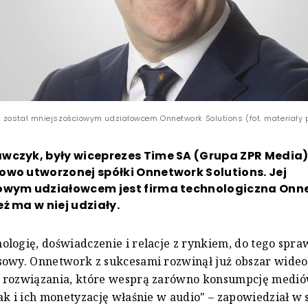
został mniejszościowym udziałowcem Onnetwork Solutions (fot. materiały
wczyk, były wiceprezes Time SA (Grupa ZPR Media),
wo utworzonej spółki Onnetwork Solutions. Jej
owym udziałowcem jest firma technologiczna Onne
ż ma w niej udziały.
logię, doświadczenie i relacje z rynkiem, do tego spr
owy. Onnetwork z sukcesami rozwinął już obszar wideo,
 rozwiązania, które wesprą zarówno konsumpcję medi
ak i ich monetyzację właśnie w audio" – zapowiedział w 