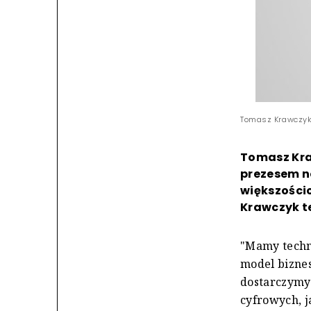
Tomasz Krawczyk 
Tomasz Kra
prezesem no
większości
Krawczyk te
"Mamy techno
model biznes
dostarczymy
cyfrowych, j