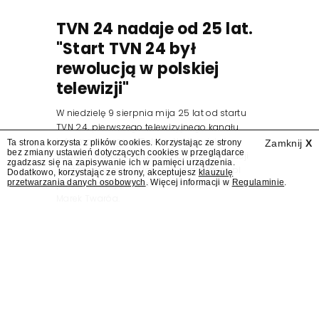
TVN 24 nadaje od 25 lat.
"Start TVN 24 był
rewolucją w polskiej
telewizji"
W niedzielę 9 sierpnia mija 25 lat od startu
TVN 24, pierwszego telewizyjnego kanału
informacyjnego w Polsce. Na ten dzień
Ta strona korzysta z plików cookies. Korzystając ze strony
Zamknij
X
bez zmiany ustawień dotyczących cookies w przeglądarce
zaplanowano finał urodzinowej trasy stacji
zgadzasz się na zapisywanie ich w pamięci urządzenia.
"Jesteśmy stąd". 25 lat TVN 24 dla Press.pl
Dodatkowo, korzystając ze strony, akceptujesz
klauzulę
przetwarzania danych osobowych
. Więcej informacji w
Regulaminie
.
podsumowują Jarosław Kuźniar, Tomasz Lis i
Marek Twaróg.