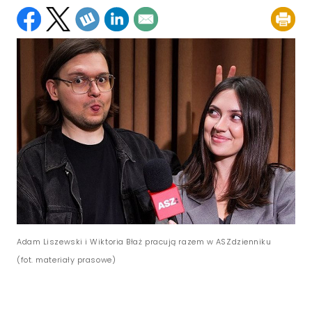
Adam Liszewski i Wiktoria Błaż pracują razem w ASZdzienniku
(fot. materiały prasowe)