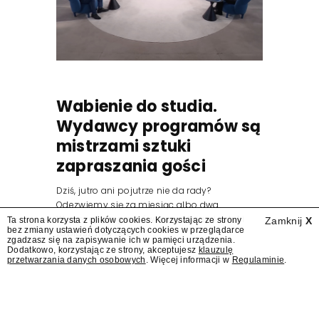
Wabienie do studia.
Wydawcy programów są
mistrzami sztuki
zapraszania gości
Dziś, jutro ani pojutrze nie da rady?
Odezwiemy się za miesiąc albo dwa.
Wydawcy programów są mistrzami sztuki
Ta strona korzysta z plików cookies. Korzystając ze strony
Zamknij
X
bez zmiany ustawień dotyczących cookies w przeglądarce
zapraszania gości.
zgadzasz się na zapisywanie ich w pamięci urządzenia.
Dodatkowo, korzystając ze strony, akceptujesz
klauzulę
przetwarzania danych osobowych
. Więcej informacji w
Regulaminie
.