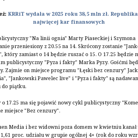
też:
KRRiT wydała w 2025 roku 38,5 mln zł. Republika
najwięcej kar finansowych
icystyczny "Na linii ognia" Marty Piaseckiej i Szymona
anie przeniesiony z 20.55 na 14. Skrócony zostanie "Jan
", który zamiast o 14 będzie ruszać o 15. O 17.25 będzie 
 publicystyczny "Pyza i fakty" Marka Pyzy. Gośćmi będą
. Zajmie on miejsce programu "Łęski bez cenzury" Jack
nia", "Jankowski Pawelec live" i "Pyza i fakty" są nadawa
 do piątku.
o 17.25 ma się pojawić nowy cykl publicystyczny "Kome
ie miejsce "Bez cenzury".
sen Media i bez widowni poza domem w kwietniu kanał
 1,61 proc. udziału w grupie ogólnej 4+ (rok do roku wzr