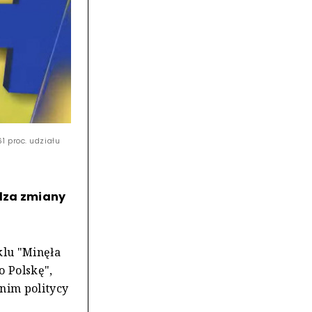
1 proc. udziału
dza zmiany
klu "Minęła
o Polskę",
nim politycy