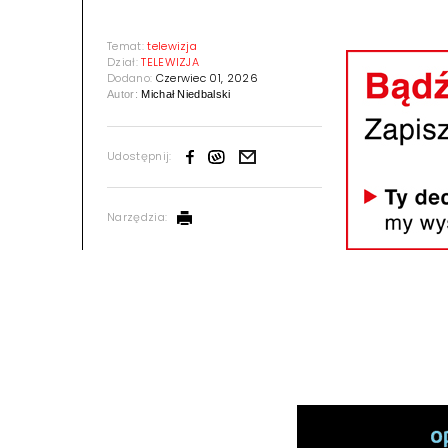
Temat:
telewizja
Dział:
TELEWIZJA
Dodano:
Czerwiec 01, 2026
Autor:
Michał Niedbalski
Udostępnij:
Narzędzia: