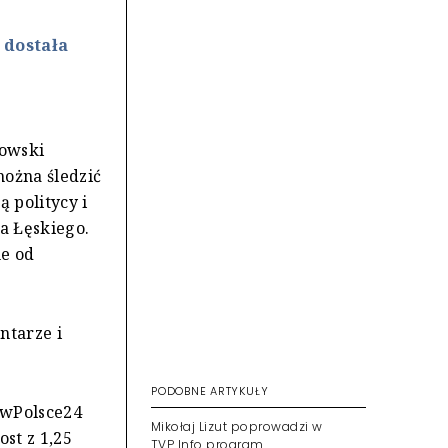
 dostała
kowski
można śledzić
 politycy i
a Łęskiego.
ne od
ntarze i
PODOBNE ARTYKUŁY
 wPolsce24
Mikołaj Lizut poprowadzi w
ost z 1,25
TVP Info program