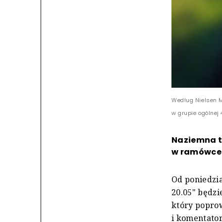
Według Nielsen M
w grupie ogólnej
Naziemna t
w ramówce
Od poniedzia
20.05" będzi
który poprow
i komentator