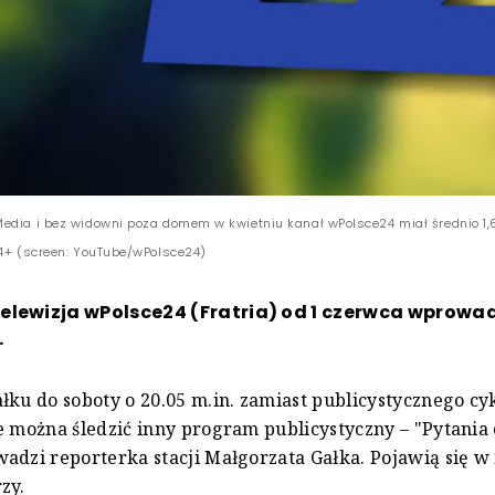
edia i bez widowni poza domem w kwietniu kanał wPolsce24 miał średnio 1,6
 4+ (screen: YouTube/wPolsce24)
elewizja wPolsce24 (Fratria) od 1 czerwca wprowa
.
łku do soboty o 20.05 m.in. zamiast publicystycznego cy
e można śledzić inny program publicystyczny – "Pytania 
adzi reporterka stacji Małgorzata Gałka. Pojawią się w 
zy.