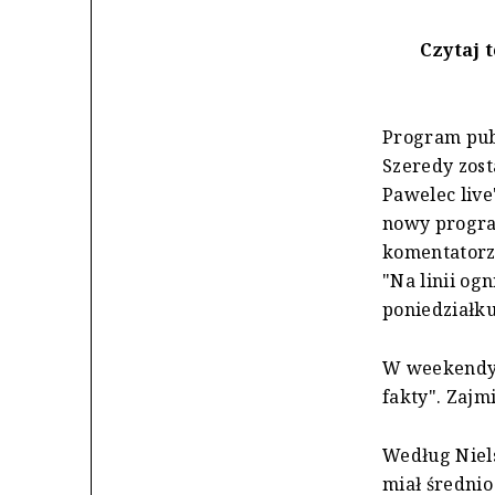
Czytaj 
Program publ
Szeredy zost
Pawelec live
nowy program
komentatorzy
"Na linii og
poniedziałku
W weekendy 
fakty". Zajm
Według Niel
miał średnio