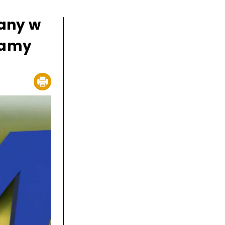
any w
ramy