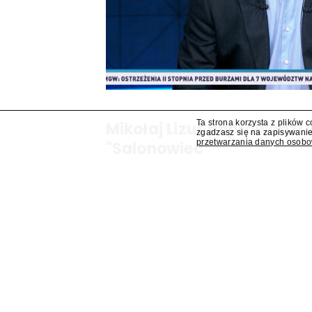
Ta strona korzysta z plików 
Mikołaj Lizut poprowadzi
zgadzasz się na zapisywanie
przetwarzania danych osob
"Salonowiec"
W jesiennej ramówce TVP Info pojawi się prog
Mikołaj Lizut – ustalił "Presserwis".