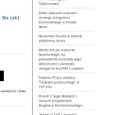
"Salonowiec"
Rafał Zalewski autorem
 Ma cykl
nowego programu
kryminalnego w Polsat
News
Newsmax Polska w ofercie
platformy Avios
Media rok po wyborze
Nawrockiego na
prezydenta wyliczały jego
aktywności i zwracały
uwagę na konflikt z rządem
Średnio 171 tys. widzów
"Trójkąta politycznego" w
TVP Info
 wciśnij Ctrl + Enter
Polsat z "Lego Masters" i
nowym programem
Bogdana Rymanowskiego
Jesień w TVN z nowymi