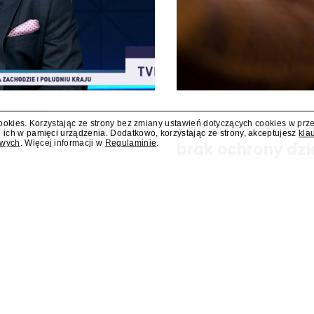
cookies. Korzystając ze strony bez zmiany ustawień dotyczących cookies w prz
 w TVP Info program
Sąd: Meta musi z
 ich w pamięci urządzenia. Dodatkowo, korzystając ze strony, akceptujesz
kla
owych
. Więcej informacji w
Regulaminie
.
brak ochrony dzi
ram "Salonowiec". Poprowadzi go
Sąd w amerykańskim stanie No
zapłacenie kolejnych 567 mln d
zagrożeniami, jakie jej platfor
nałożona na tę firmę w...