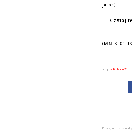
proc.).
Czytaj t
(MNIE, 01.06
Tagi:
wPolsce24
|
Powiązane temat