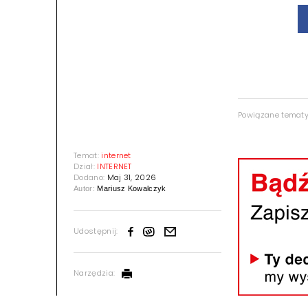
Powiązane temat
Temat:
internet
Dział:
INTERNET
Dodano:
Maj 31, 2026
Autor:
Mariusz Kowalczyk
Udostępnij:
Narzędzia: