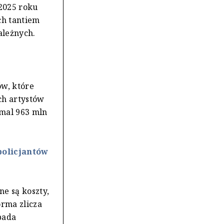
 2025 roku
ch tantiem
ależnych.
ów, które
ich artystów
emal 963 mln
policjantów
e są koszty,
orma zlicza
pada