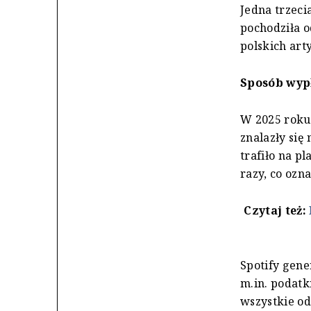
Jedna trzeci
pochodziła o
polskich art
Sposób wypł
W 2025 roku 
znalazły się 
trafiło na p
razy, co ozn
Czytaj też:
Spotify gene
m.in. podatki
wszystkie od