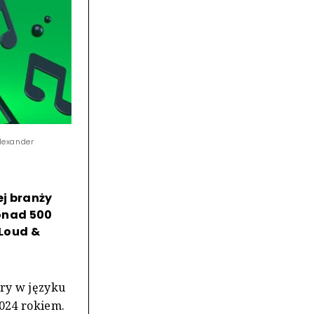
lexander
ej branży
Ponad 500
 Loud &
ry w języku
2024 rokiem.