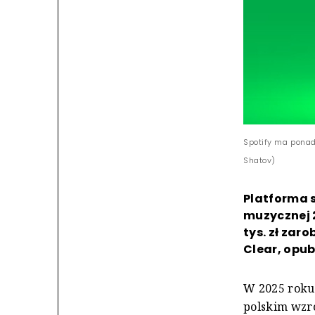
Spotify ma ponad
Shatov)
Platforma s
muzycznej 21
tys. zł zar
Clear, opub
W 2025 roku
polskim wzro