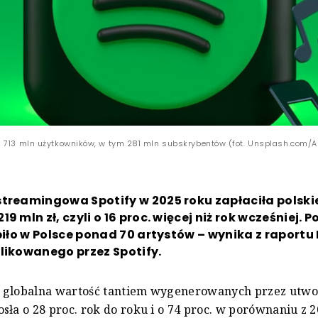
 713 mln użytkowników, w tym 281 mln subskrybentów (fot. Unsplash.com/A
treamingowa Spotify w 2025 roku zapłaciła polski
9 mln zł, czyli o 16 proc. więcej niż rok wcześniej. 
obiło w Polsce ponad 70 artystów – wynika z raportu
likowanego przez Spotify.
 globalna wartość tantiem wygenerowanych przez utwo
sła o 28 proc. rok do roku i o 74 proc. w porównaniu z 