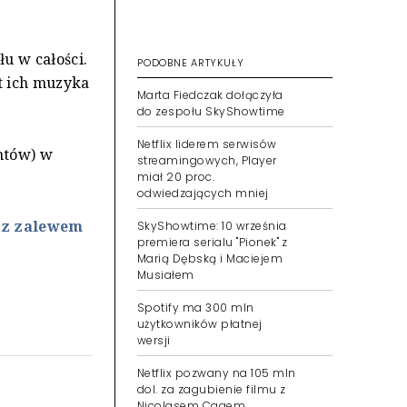
u w całości.
PODOBNE ARTYKUŁY
t ich muzyka
Marta Fiedczak dołączyła
do zespołu SkyShowtime
Netflix liderem serwisów
ntów) w
streamingowych, Player
miał 20 proc.
odwiedzających mniej
 z zalewem
SkyShowtime: 10 września
premiera serialu "Pionek" z
Marią Dębską i Maciejem
Musiałem
Spotify ma 300 mln
użytkowników płatnej
wersji
Netflix pozwany na 105 mln
dol. za zagubienie filmu z
Nicolasem Cagem