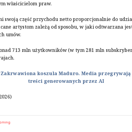
ym właścicielom praw.
i swoją część przychodu netto proporcjonalnie do udział
ane artystom zależą od sposobu, w jaki odtwarzana jes
ych umów.
ponad 713 mln użytkowników (w tym 281 mln subskrybe
ajach.
:
Zakrwawiona koszula Maduro. Media przegrywają
treści generowanych przez AI
2026)
eaming