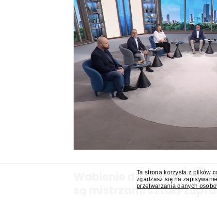
Ta strona korzysta z plików 
Wabienie do studia. Wy
zgadzasz się na zapisywanie
przetwarzania danych osob
są mistrzami sztuki zapra
Dziś, jutro ani pojutrze nie da rady? Odezwiem
programów są mistrzami sztuki zapraszania go