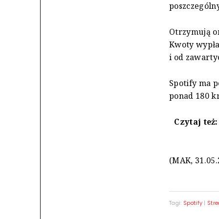
poszczególn
Otrzymują on
Kwoty wypłac
i od zawart
Spotify ma 
ponad 180 kr
Czytaj też
(MAK, 31.05.
Tagi:
Spotify
|
Str