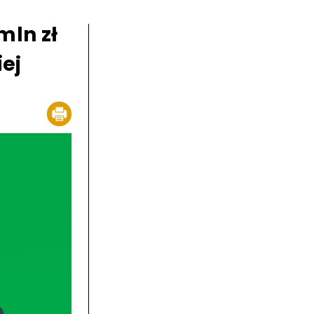
mln zł
iej