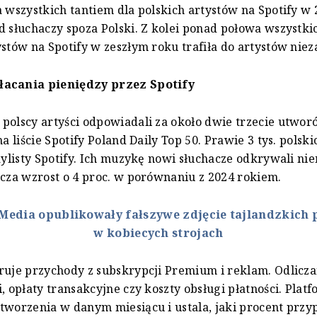
a wszystkich tantiem dla polskich artystów na Spotify w
d słuchaczy spoza Polski. Z kolei ponad połowa wszystki
ystów na Spotify w zeszłym roku trafiła do artystów niez
acania pieniędzy przez Spotify
polscy artyści odpowiadali za około dwie trzecie utwor
na liście Spotify Poland Daily Top 50. Prawie 3 tys. polsk
laylisty Spotify. Ich muzykę nowi słuchacze odkrywali ni
acza wzrost o 4 proc. w porównaniu z 2024 rokiem.
Media opublikowały fałszywe zdjęcie tajlandzkich 
w kobiecych strojach
ruje przychody z subskrypcji Premium i reklam. Odliczan
, opłaty transakcyjne czy koszty obsługi płatności. Platf
tworzenia w danym miesiącu i ustala, jaki procent przy