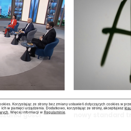
cookies. Korzystając ze strony bez zmiany ustawień dotyczących cookies w prz
dawcy programów
AI Act wprowadz
 ich w pamięci urządzenia. Dodatkowo, korzystając ze strony, akceptujesz
kla
owych
. Więcej informacji w
Regulaminie
.
szania gości
nowy standard t
y się za miesiąc albo dwa. Wydawcy
Od 2 sierpnia obowiązuje ozna
ści.
sztucznej inteligencji. Nowe p