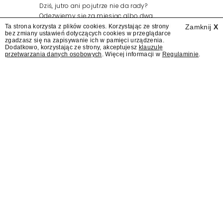
Dziś, jutro ani pojutrze nie da rady?
Odezwiemy się za miesiąc albo dwa.
Wydawcy programów są mistrzami sztuki
Ta strona korzysta z plików cookies. Korzystając ze strony
Zamknij
X
bez zmiany ustawień dotyczących cookies w przeglądarce
zapraszania gości.
zgadzasz się na zapisywanie ich w pamięci urządzenia.
Dodatkowo, korzystając ze strony, akceptujesz
klauzulę
przetwarzania danych osobowych
. Więcej informacji w
Regulaminie
.