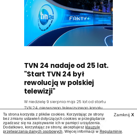
TVN 24 nadaje od 25 lat.
"Start TVN 24 był
rewolucją w polskiej
telewizji"
W niedzielę 9 sierpnia mija 25 lat od startu
TVN 24, pierwszego telewizyjnego kanału
informacyjnego w Polsce. Na ten dzień
Ta strona korzysta z plików cookies. Korzystając ze strony
Zamknij
X
bez zmiany ustawień dotyczących cookies w przeglądarce
zaplanowano finał urodzinowej trasy stacji
zgadzasz się na zapisywanie ich w pamięci urządzenia.
"Jesteśmy stąd". 25 lat TVN 24 dla Press.pl
Dodatkowo, korzystając ze strony, akceptujesz
klauzulę
przetwarzania danych osobowych
. Więcej informacji w
Regulaminie
.
podsumowują Jarosław Kuźniar, Tomasz Lis i