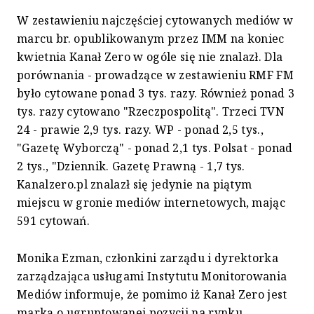
W zestawieniu najczęściej cytowanych mediów w
marcu br. opublikowanym przez IMM na koniec
kwietnia Kanał Zero w ogóle się nie znalazł. Dla
porównania - prowadzące w zestawieniu RMF FM
było cytowane ponad 3 tys. razy. Również ponad 3
tys. razy cytowano "Rzeczpospolitą". Trzeci TVN
24 - prawie 2,9 tys. razy. WP - ponad 2,5 tys.,
"Gazetę Wyborczą" - ponad 2,1 tys. Polsat - ponad
2 tys., "Dziennik. Gazetę Prawną - 1,7 tys.
Kanalzero.pl znalazł się jedynie na piątym
miejscu w gronie mediów internetowych, mając
591 cytowań.
Monika Ezman, członkini zarządu i dyrektorka
zarządzająca usługami Instytutu Monitorowania
Mediów informuje, że pomimo iż Kanał Zero jest
marką o ugruntowanej pozycji na rynku