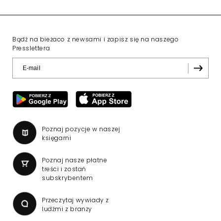
Polsat z "Lego Masters" i
nowym programem
Bogdana
Rymanowskiego
Program publicystyczny Bogdana
Rymanowskiego i teleturniej
muzyczny "Hitster. Muzyczna gra przebojów"