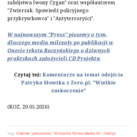
zabójstwa Iwony Cygan" oraz współautorem
"Zwierzak. Spowiedź policyjnego
przykrywkowca" i "Antyterroryści".
W najnowszym "Press" piszemy o tym,
dlaczego media milczały po publikacji w
Onecie tekstu Baczyńskiego o dziwnych
praktykach założycieli CD Projektu
.
Czytaj też:
Komentarze na temat odejścia
Patryka Słowika z Zero.pl. "Wielkie
zaskoczenie"
(KOZ, 20.05.2026)
Tagi:
Internet
|
personalia
|
Wirtualna Polska Media SA
|
Onet.pl