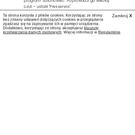
program "Salonowiec". Poprowadzi go Mikołaj
Lizut – ustalił "Presserwis".
Ta strona korzysta z plików cookies. Korzystając ze strony
Zamknij
X
bez zmiany ustawień dotyczących cookies w przeglądarce
zgadzasz się na zapisywanie ich w pamięci urządzenia.
Dodatkowo, korzystając ze strony, akceptujesz
klauzulę
przetwarzania danych osobowych
. Więcej informacji w
Regulaminie
.