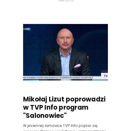
Reklama
Mikołaj Lizut poprowadzi
w TVP Info program
"Salonowiec"
W jesiennej ramówce TVP Info pojawi się