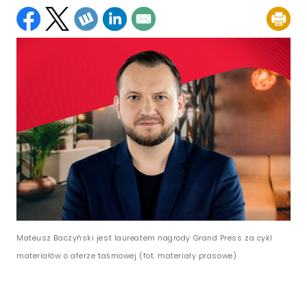
Mateusz Baczyński jest laureatem nagrody Grand Press za cykl
materiałów o aferze taśmowej (fot. materiały prasowe)