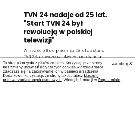
TVN 24 nadaje od 25 lat.
"Start TVN 24 był
rewolucją w polskiej
telewizji"
W niedzielę 9 sierpnia mija 25 lat od startu
TVN 24, pierwszego telewizyjnego kanału
informacyjnego w Polsce. Na ten dzień
Ta strona korzysta z plików cookies. Korzystając ze strony
Zamknij
X
bez zmiany ustawień dotyczących cookies w przeglądarce
zaplanowano finał urodzinowej trasy stacji
zgadzasz się na zapisywanie ich w pamięci urządzenia.
"Jesteśmy stąd". 25 lat TVN 24 dla Press.pl
Dodatkowo, korzystając ze strony, akceptujesz
klauzulę
przetwarzania danych osobowych
. Więcej informacji w
Regulaminie
.
podsumowują Jarosław Kuźniar, Tomasz Lis i
Marek Twaróg.