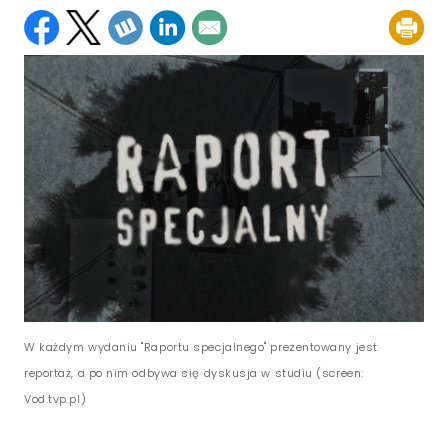
W każdym wydaniu "Raportu specjalnego" prezentowany jest
reportaż, a po nim odbywa się dyskusja w studiu (screen:
Vod.tvp.pl)