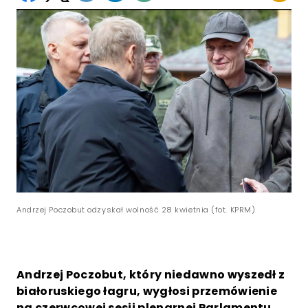
Andrzej Poczobut odzyskał wolność 28 kwietnia (fot. KPRM)
Andrzej Poczobut, który niedawno wyszedł z
białoruskiego łagru, wygłosi przemówienie
na czerwcowej sesji plenarnej Parlamentu