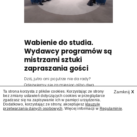
Wabienie do studia.
Wydawcy programów są
mistrzami sztuki
zapraszania gości
Dziś, jutro ani pojutrze nie da rady?
Odezwiemy się za miesiąc albo dwa.
Wydawcy programów są mistrzami sztuki
Ta strona korzysta z plików cookies. Korzystając ze strony
Zamknij
X
bez zmiany ustawień dotyczących cookies w przeglądarce
zapraszania gości.
zgadzasz się na zapisywanie ich w pamięci urządzenia.
Dodatkowo, korzystając ze strony, akceptujesz
klauzulę
przetwarzania danych osobowych
. Więcej informacji w
Regulaminie
.