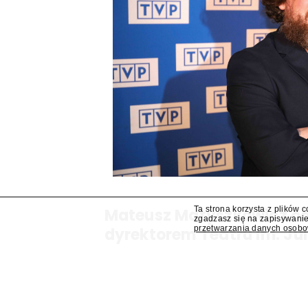
Ta strona korzysta z plików 
Mateusz Matyszkowicz od
zgadzasz się na zapisywanie
przetwarzania danych osob
dyrektorem Teatru im. Ju
Lublinie
Mateusz Matyszkowicz, były prezes Telewizji Pols
obejmie stanowisko dyrektora Teatru im. Julius
się "Presserwis".