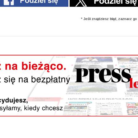
* Jeśli znajdziesz błąd, zaznacz go i