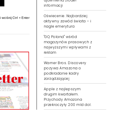
ujawnienia źródeł
informacji
Oświecenie. Najbardziej
 wciśnij Ctrl + Enter
aktywny zawód świata – i
nagle emerytura
"GQ Poland" wśród
magazynów prasowych z
najwyższymi wpływami z
reklam
Warner Bros. Discovery
pozywa Amazona o
podkradanie kadry
zarządzającej
Apple z najlepszym
drugim kwartałem.
Przychody Amazona
przekroczyły 200 mld dol.