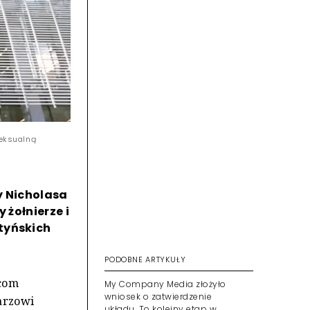
seksualną
y Nicholasa
 żołnierze i
tyńskich
PODOBNE ARTYKUŁY
dcom
My Company Media złożyło
wniosek o zatwierdzenie
arzowi
układu. To kolejny etap w