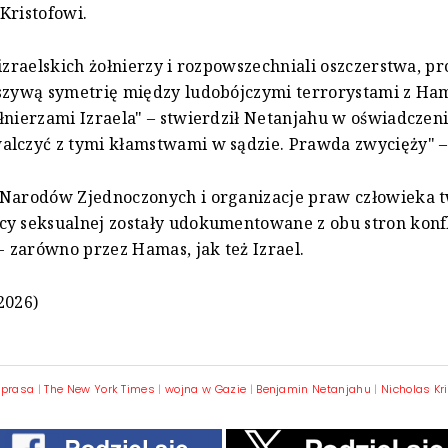
Kristofowi.
 izraelskich żołnierzy i rozpowszechniali oszczerstwa, p
łszywą symetrię między ludobójczymi terrorystami z Ha
łnierzami Izraela" – stwierdził Netanjahu w oświadczeni
lczyć z tymi kłamstwami w sądzie. Prawda zwycięży" –
 Narodów Zjednoczonych i organizacje praw człowieka t
cy seksualnej zostały udokumentowane z obu stron konf
 - zarówno przez Hamas, jak też Izrael.
2026)
|
prasa
|
The New York Times
|
wojna w Gazie
|
Benjamin Netanjahu
|
Nicholas Kri