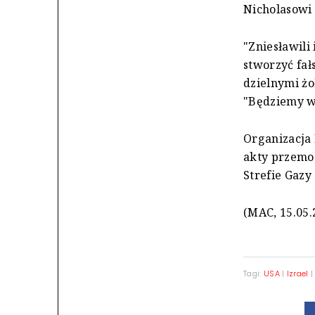
Nicholasowi 
"Zniesławili
stworzyć fa
dzielnymi żo
"Będziemy wa
Organizacja
akty przemo
Strefie Gazy
(MAC, 15.05.
Tagi:
USA
|
Izrael