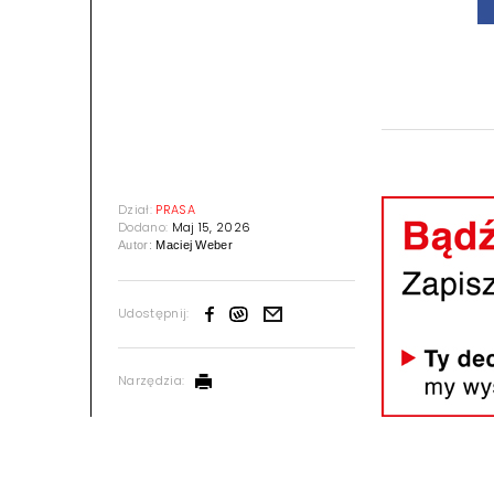
Dział:
PRASA
Dodano:
Maj 15, 2026
Autor:
Maciej Weber
Udostępnij:
Narzędzia: