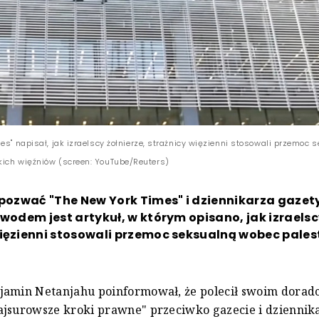
es" napisał, jak izraelscy żołnierze, strażnicy więzienni stosowali przemoc 
ich więźniów (screen: YouTube/Reuters)
 pozwać "The New York Times" i dziennikarza gazet
owodem jest artykuł, w którym opisano, jak izraelscy
więzienni stosowali przemoc seksualną wobec pales
jamin Netanjahu poinformował, że polecił swoim dora
ajsurowsze kroki prawne" przeciwko gazecie i dziennik