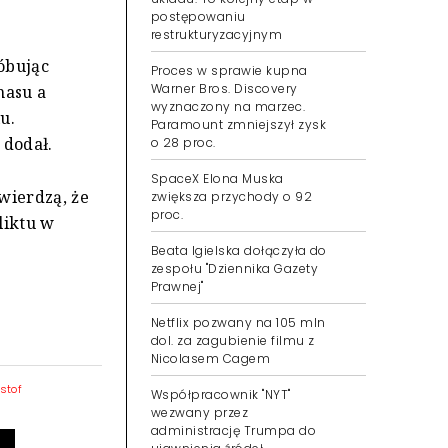
postępowaniu
restrukturyzacyjnym
róbując
Proces w sprawie kupna
Warner Bros. Discovery
masu a
wyznaczony na marzec.
u.
Paramount zmniejszył zysk
 dodał.
o 28 proc.
SpaceX Elona Muska
wierdzą, że
zwiększa przychody o 92
proc.
liktu w
Beata Igielska dołączyła do
zespołu "Dziennika Gazety
Prawnej"
Netflix pozwany na 105 mln
dol. za zagubienie filmu z
Nicolasem Cagem
stof
Współpracownik "NYT"
wezwany przez
administrację Trumpa do