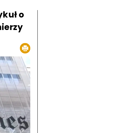
ykuł o
nierzy