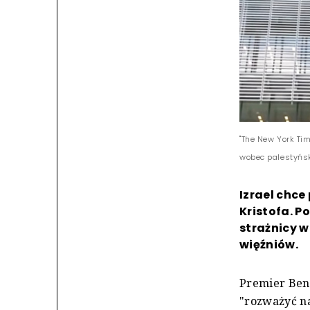
"The New York Tim
wobec palestyńsk
Izrael chce
Kristofa. P
strażnicy 
więźniów.
Premier Ben
"rozważyć n