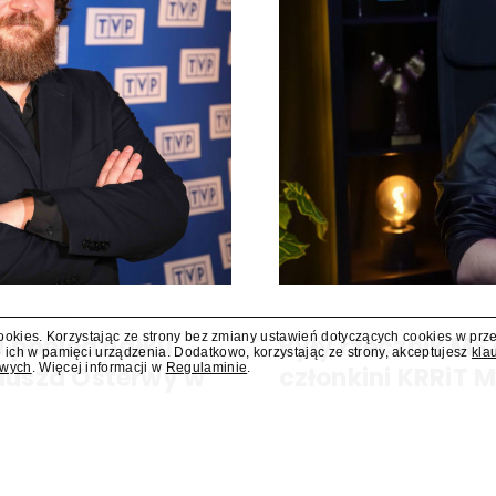
cookies. Korzystając ze strony bez zmiany ustawień dotyczących cookies w prz
 poniedziałku
Były rzecznik MS
 ich w pamięci urządzenia. Dodatkowo, korzystając ze strony, akceptujesz
kla
owych
. Więcej informacji w
Regulaminie
.
liusza Osterwy w
członkini KRRiT 
Do Krajowej Rady Radiofonii i Te
Ministerstwa Spraw Zagraniczn
kiej, w poniedziałek 10 sierpnia
dowiedział się "Presserwis".
za Osterwy w Lublinie – dowiedział