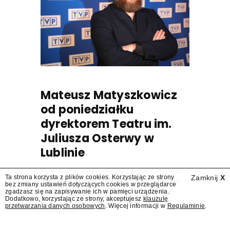
Mateusz Matyszkowicz
od poniedziałku
dyrektorem Teatru im.
Juliusza Osterwy w
Lublinie
Mateusz Matyszkowicz, były prezes Telewizji
Ta strona korzysta z plików cookies. Korzystając ze strony
Zamknij
X
Polskiej, w poniedziałek 10 sierpnia obejmie
bez zmiany ustawień dotyczących cookies w przeglądarce
stanowisko dyrektora Teatru im. Juliusza
zgadzasz się na zapisywanie ich w pamięci urządzenia.
Dodatkowo, korzystając ze strony, akceptujesz
klauzulę
Osterwy w Lublinie – dowiedział się
przetwarzania danych osobowych
. Więcej informacji w
Regulaminie
.
"Presserwis".