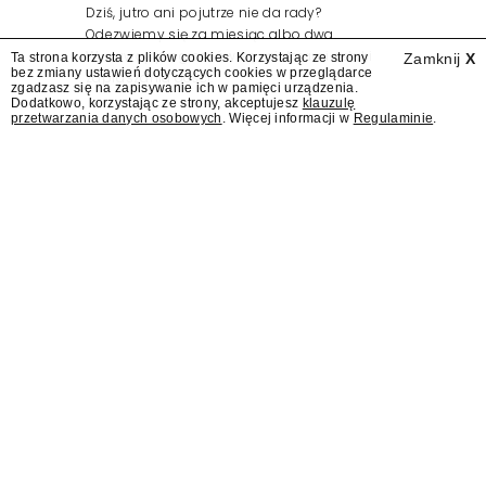
Dziś, jutro ani pojutrze nie da rady?
Odezwiemy się za miesiąc albo dwa.
Wydawcy programów są mistrzami sztuki
Ta strona korzysta z plików cookies. Korzystając ze strony
Zamknij
X
bez zmiany ustawień dotyczących cookies w przeglądarce
zapraszania gości.
zgadzasz się na zapisywanie ich w pamięci urządzenia.
Dodatkowo, korzystając ze strony, akceptujesz
klauzulę
przetwarzania danych osobowych
. Więcej informacji w
Regulaminie
.