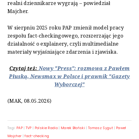
realni dziennikarze wygrają – powiedział
Majcher.
W sierpniu 2025 roku PAP zmienił model pracy
zespołu fact-checkingowego, rozszerzając jego
działalność o explainery, czyli multimedialne
materiały wyjaśniające zdarzenia i zjawiska.
Czytaj też:
Nowy "Press": rozmowa z Pawłem
Płuską, Newsmax w Polsce i prawnik "Gazety
Wyborczej"
(MAK, 08.05.2026)
Tagi:
PAP
|
TVP
|
Polskie Radio
|
Marek Błoński
|
Tomasz Sygut
|
Paweł
Majcher
|
fact-checking