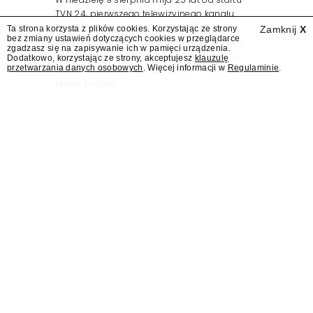
TVN 24, pierwszego telewizyjnego kanału
informacyjnego w Polsce. Na ten dzień
Ta strona korzysta z plików cookies. Korzystając ze strony
Zamknij
X
bez zmiany ustawień dotyczących cookies w przeglądarce
zaplanowano finał urodzinowej trasy stacji
zgadzasz się na zapisywanie ich w pamięci urządzenia.
"Jesteśmy stąd". 25 lat TVN 24 dla Press.pl
Dodatkowo, korzystając ze strony, akceptujesz
klauzulę
przetwarzania danych osobowych
. Więcej informacji w
Regulaminie
.
podsumowują Jarosław Kuźniar, Tomasz Lis i
Marek Twaróg.