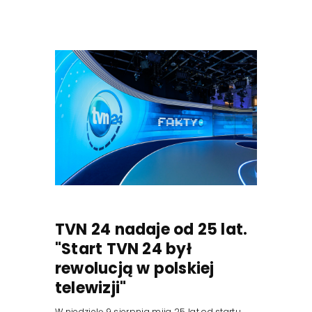
TVN 24 nadaje od 25 lat.
"Start TVN 24 był
rewolucją w polskiej
telewizji"
W niedzielę 9 sierpnia mija 25 lat od startu