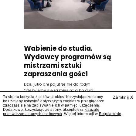
Wabienie do studia.
Wydawcy programów są
mistrzami sztuki
zapraszania gości
Dziś, jutro ani pojutrze nie da rady?
Odezwiemy się za miesiąc albo dwa.
Wydawcy programów są mistrzami sztuki
Ta strona korzysta z plików cookies. Korzystając ze strony
Zamknij
X
bez zmiany ustawień dotyczących cookies w przeglądarce
zapraszania gości.
zgadzasz się na zapisywanie ich w pamięci urządzenia.
Dodatkowo, korzystając ze strony, akceptujesz
klauzulę
przetwarzania danych osobowych
. Więcej informacji w
Regulaminie
.