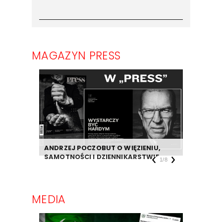
MAGAZYN PRESS
ANDRZEJ POCZOBUT O WIĘZIENIU,
DZIENNIK
SAMOTNOŚCI I DZIENNIKARSTWIE
TAKIEJ F
1
/
8
MEDIA