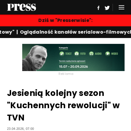
Dziś w "Presserwisie":
y"
|
Oglądalność kanałów serialowo-filmowych
|
Ka
Reklama
Jesienią kolejny sezon
"Kuchennych rewolucji" w
TVN
23.04.2026, 07:00