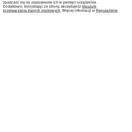
zgadzasz się na zapisywanie ich w pamięci urządzenia.
audio pozostaje na ponadprzeciętnym
Dodatkowo, korzystając ze strony, akceptujesz
klauzulę
poziomie" – podała Grupa RMF w...
przetwarzania danych osobowych
. Więcej informacji w
Regulaminie
.
Polsat bez sylwestra w