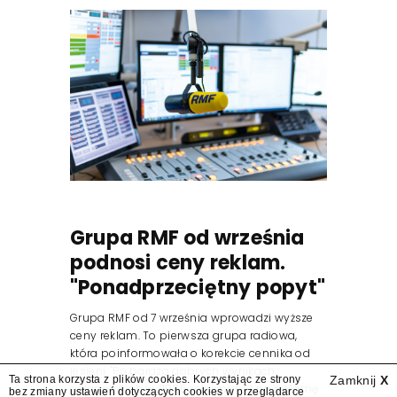
Grupa RMF od września
podnosi ceny reklam.
"Ponadprzeciętny popyt"
Grupa RMF od 7 września wprowadzi wyższe
ceny reklam. To pierwsza grupa radiowa,
która poinformowała o korekcie cennika od
jesieni. "Po bardzo dobrych wynikach
Ta strona korzysta z plików cookies. Korzystając ze strony
Zamknij
X
osiągniętych w 2025 roku, popyt na reklamę
bez zmiany ustawień dotyczących cookies w przeglądarce