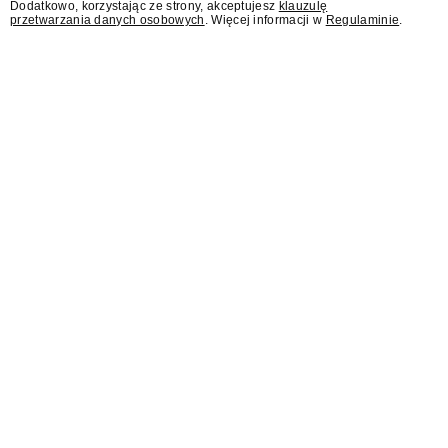
Dodatkowo, korzystając ze strony, akceptujesz
klauzulę
przetwarzania danych osobowych
. Więcej informacji w
Regulaminie
.
AI Act wprowadza dla
branży reklamowej nowy