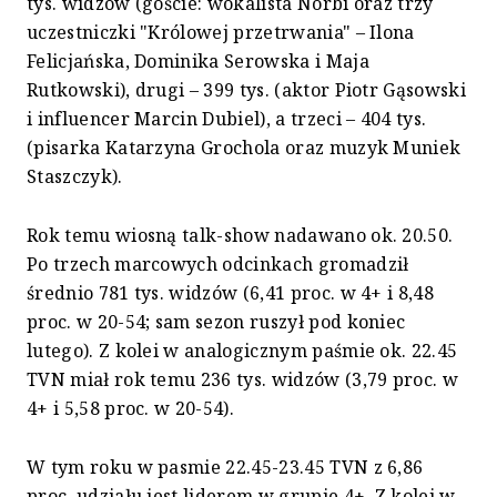
tys. widzów (goście: wokalista Norbi oraz trzy
uczestniczki "Królowej przetrwania" – Ilona
Felicjańska, Dominika Serowska i Maja
Rutkowski), drugi – 399 tys. (aktor Piotr Gąsowski
i influencer Marcin Dubiel), a trzeci – 404 tys.
(pisarka Katarzyna Grochola oraz muzyk Muniek
Staszczyk).
Rok temu wiosną talk-show nadawano ok. 20.50.
Po trzech marcowych odcinkach gromadził
średnio 781 tys. widzów (6,41 proc. w 4+ i 8,48
proc. w 20-54; sam sezon ruszył pod koniec
lutego). Z kolei w analogicznym paśmie ok. 22.45
TVN miał rok temu 236 tys. widzów (3,79 proc. w
4+ i 5,58 proc. w 20-54).
W tym roku w pasmie 22.45-23.45 TVN z 6,86
proc. udziału jest liderem w grupie 4+. Z kolei w