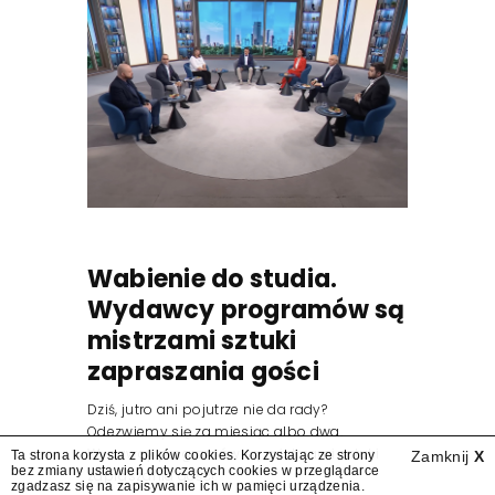
Wabienie do studia.
Wydawcy programów są
mistrzami sztuki
zapraszania gości
Dziś, jutro ani pojutrze nie da rady?
Odezwiemy się za miesiąc albo dwa.
Wydawcy programów są mistrzami sztuki
Ta strona korzysta z plików cookies. Korzystając ze strony
Zamknij
X
bez zmiany ustawień dotyczących cookies w przeglądarce
zapraszania gości.
zgadzasz się na zapisywanie ich w pamięci urządzenia.