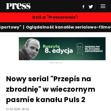
Dziś w "Presserwisie":
portowy"
|
Oglądalność kanałów serialowo-filmow
Reklama
Nowy serial "Przepis na
zbrodnię" w wieczornym
pasmie kanału Puls 2
21.02.2026, 08:10