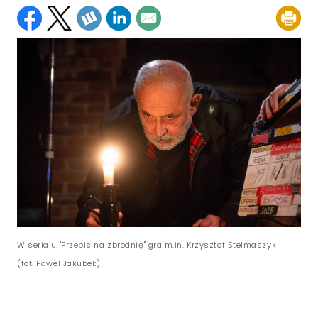
W serialu "Przepis na zbrodnię" gra m.in. Krzysztof Stelmaszyk
(fot. Paweł Jakubek)