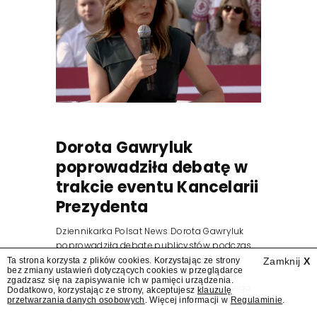
Dorota Gawryluk
poprowadziła debatę w
trakcie eventu Kancelarii
Prezydenta
Dziennikarka Polsat News Dorota Gawryluk
poprowadziła debatę publicystów podczas
zorganizowanego przez Kancelarię
Ta strona korzysta z plików cookies. Korzystając ze strony
Zamknij
X
bez zmiany ustawień dotyczących cookies w przeglądarce
Prezydenta wydarzenia z okazji pierwszej
zgadzasz się na zapisywanie ich w pamięci urządzenia.
rocznicy zaprzysiężenia Karola Nawrockiego
Dodatkowo, korzystając ze strony, akceptujesz
klauzulę
przetwarzania danych osobowych
. Więcej informacji w
Regulaminie
.
na prezydenta.