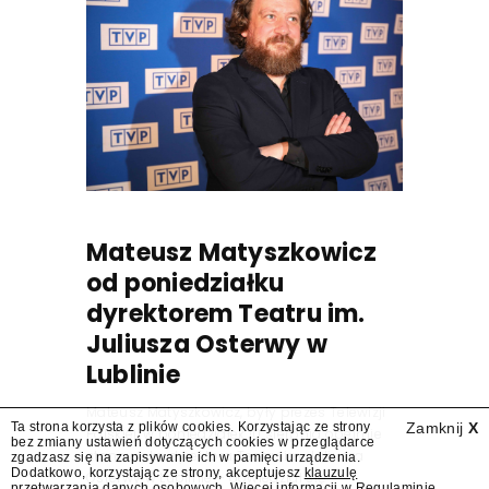
Mateusz Matyszkowicz
od poniedziałku
dyrektorem Teatru im.
Juliusza Osterwy w
Lublinie
Mateusz Matyszkowicz, były prezes Telewizji
Ta strona korzysta z plików cookies. Korzystając ze strony
Zamknij
X
Polskiej, w poniedziałek 10 sierpnia obejmie
bez zmiany ustawień dotyczących cookies w przeglądarce
stanowisko dyrektora Teatru im. Juliusza
zgadzasz się na zapisywanie ich w pamięci urządzenia.
Dodatkowo, korzystając ze strony, akceptujesz
klauzulę
Osterwy w Lublinie – dowiedział się
przetwarzania danych osobowych
. Więcej informacji w
Regulaminie
.