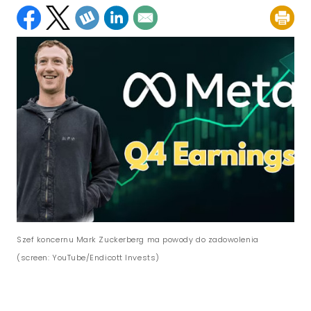
Szef koncernu Mark Zuckerberg ma powody do zadowolenia
(screen: YouTube/Endicott Invests)