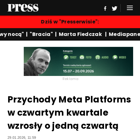
Dziś w "Presserwisie":
 nocą"
|
"Bracia"
|
Marta Fiedczak
|
Mediapanel
Reklama
Przychody Meta Platforms
w czwartym kwartale
wzrosły o jedną czwartą
29.01.2026, 11:59