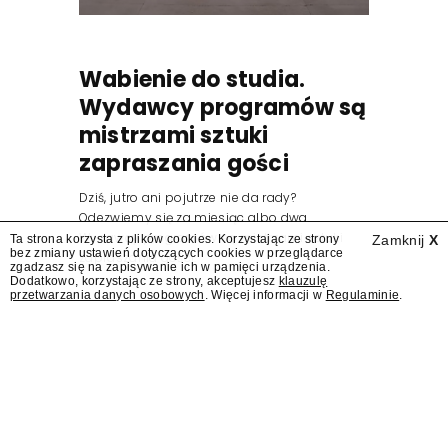
Wabienie do studia.
Wydawcy programów są
mistrzami sztuki
zapraszania gości
Dziś, jutro ani pojutrze nie da rady?
Odezwiemy się za miesiąc albo dwa.
Wydawcy programów są mistrzami sztuki
Ta strona korzysta z plików cookies. Korzystając ze strony
Zamknij
X
bez zmiany ustawień dotyczących cookies w przeglądarce
zapraszania gości.
zgadzasz się na zapisywanie ich w pamięci urządzenia.
Dodatkowo, korzystając ze strony, akceptujesz
klauzulę
przetwarzania danych osobowych
. Więcej informacji w
Regulaminie
.