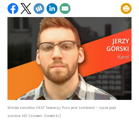
Wśród kanałów FAST Telewizji Puls jest Lombard – życie pod
zastaw HD (screen: Sweet.tv)