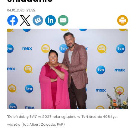
04.01.2026, 23:55
"Dzień dobry TVN" w 2025 roku oglądało w TVN średnio 408 tys.
widzów (fot. Albert Zawada/PAP)