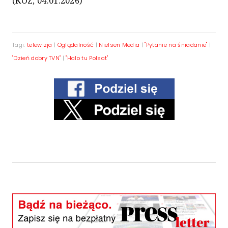
(KOZ, 04.01.2026)
Tagi:
telewizja
|
Oglądalność
|
Nielsen Media
|
"Pytanie na śniadanie"
|
"Dzień dobry TVN"
|
"Halo tu Polsat"