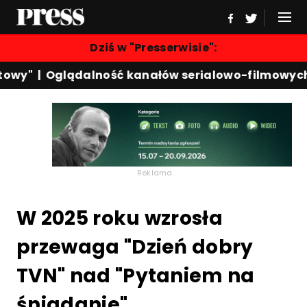
Dziś w "Presserwisie":
y"
|
Oglądalność kanałów serialowo-filmowych
|
Ka
Reklama
W 2025 roku wzrosła
przewaga "Dzień dobry
TVN" nad "Pytaniem na
śniadanie"