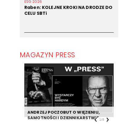
ESG 2026
Raben: KOLEJNE KROKI NA DRODZE DO
CELU SBTi
MAGAZYN PRESS
ANDRZEJ POCZOBUT O WIĘZIENIU,
DZIENNIK
SAMOTNOŚCI I DZIENNIKARSTWIE
TAKIEJ F
1
/
8