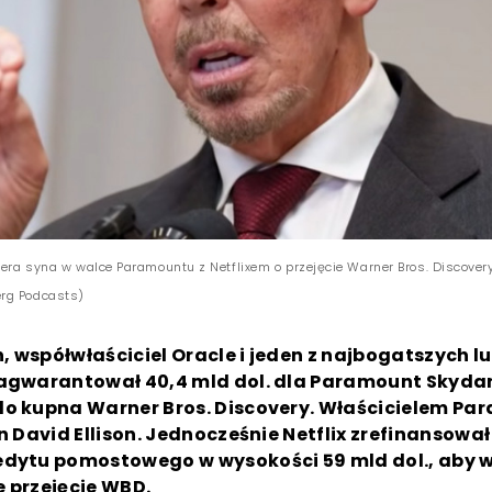
iera syna w walce Paramountu z Netflixem o przejęcie Warner Bros. Discovery
rg Podcasts)
on, współwłaściciel Oracle i jeden z najbogatszych l
zagwarantował 40,4 mld dol. dla Paramount Skyda
do kupna Warner Bros. Discovery. Właścicielem Pa
yn David Ellison. Jednocześnie Netflix zrefinansował
edytu pomostowego w wysokości 59 mld dol., aby 
 przejęcie WBD.