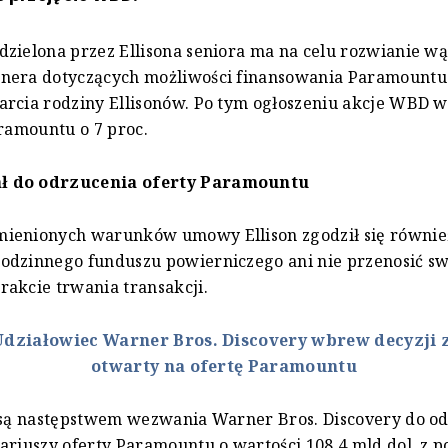
zielona przez Ellisona seniora ma na celu rozwianie wą
nera dotyczących możliwości finansowania Paramountu
rcia rodziny Ellisonów. Po tym ogłoszeniu akcje WBD wz
aramountu o 7 proc.
 do odrzucenia oferty Paramountu
ienionych warunków umowy Ellison zgodził się równie
odzinnego funduszu powierniczego ani nie przenosić s
akcie trwania transakcji.
Udziałowiec Warner Bros. Discovery wbrew decyzji 
otwarty na ofertę Paramountu
 są następstwem wezwania Warner Bros. Discovery do o
ariuszy oferty Paramountu o wartości 108,4 mld dol. z 