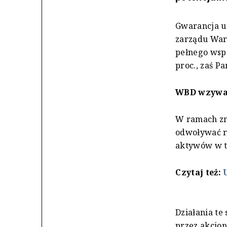
Gwarancja ud
zarządu War
pełnego wspa
proc., zaś P
WBD wzywał
W ramach zm
odwoływać r
aktywów w tr
Czytaj też:
Działania te
przez akcjon