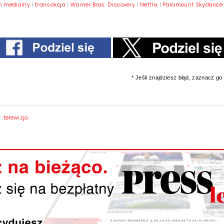
n medialny
|
transakcja
|
Warner Bros. Discovery
|
Netflix
|
Paramount Skydance
* Jeśli znajdziesz błąd, zaznacz go i
y:
telewizja