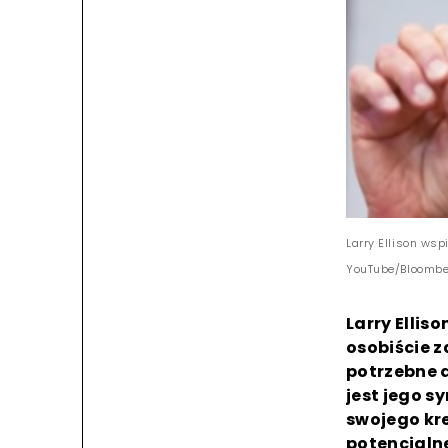
Larry Ellison wsp
YouTube/Bloombe
Larry Ellis
osobiście 
potrzebne 
jest jego s
swojego kr
potencjalne