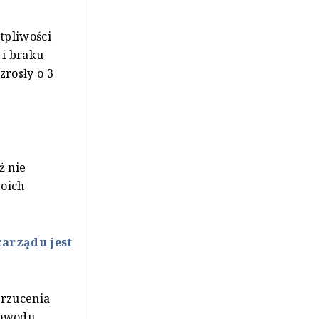
tpliwości
 i braku
rosły o 3
ż nie
woich
zarządu jest
drzucenia
powodu