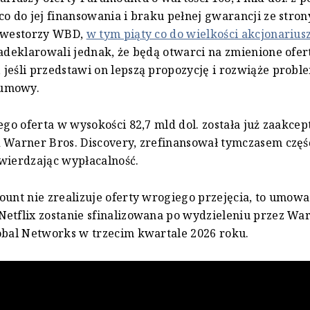
co do jej finansowania i braku pełnej gwarancji ze stron
Inwestorzy WBD,
w tym piąty co do wielkości akcjonarius
zadeklarowali jednak, że będą otwarci na zmienione ofer
jeśli przedstawi on lepszą propozycję i rozwiąże probl
umowy.
rego oferta w wysokości 82,7 mld dol. została już zaakce
 Warner Bros. Discovery, zrefinansował tymczasem częś
wierdzając wypłacalność.
ount nie zrealizuje oferty wrogiego przejęcia, to umow
etflix zostanie sfinalizowana po wydzieleniu przez War
obal Networks w trzecim kwartale 2026 roku.