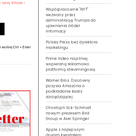
|
Larry Ellison
|
Współpracownik "NYT"
wezwany przez
administrację Trumpa do
ujawnienia źródeł
informacji
Polska Press bez dyrektora
marketingu
 wciśnij Ctrl + Enter
Prime Video najsilniej
wspieraną reklamowo
platformą streamingową
Warner Bros. Discovery
pozywa Amazona o
podkradanie kadry
zarządzającej
Christoph Eck-Schmidt
nowym prezesem Bild
Group w Axel Springer
Apple z najlepszym
drugim kwartałem.