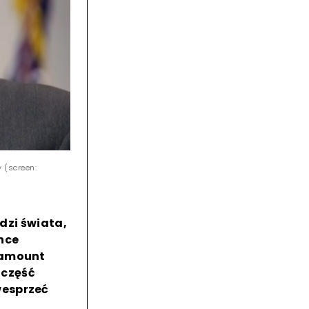
 (screen:
udzi świata,
nce
ramount
 część
wesprzeć