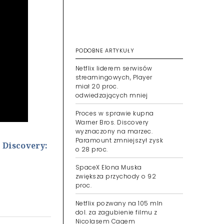
PODOBNE ARTYKUŁY
Netflix liderem serwisów
streamingowych, Player
miał 20 proc.
odwiedzających mniej
Proces w sprawie kupna
Warner Bros. Discovery
wyznaczony na marzec.
Paramount zmniejszył zysk
 Discovery:
o 28 proc.
SpaceX Elona Muska
zwiększa przychody o 92
proc.
Netflix pozwany na 105 mln
dol. za zagubienie filmu z
Nicolasem Cagem