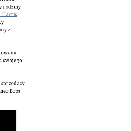
y rodziny
z Harris
ty
emy z
ptowana
ć swojego
a sprzedaży
ner Bros.