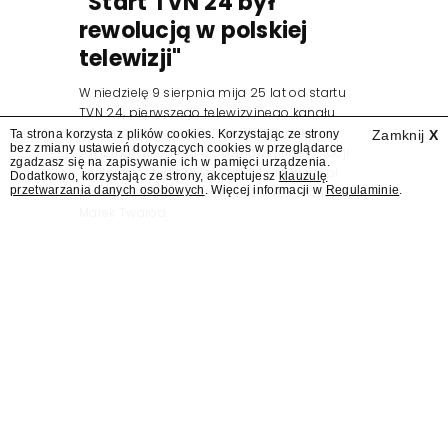
"Start TVN 24 był
rewolucją w polskiej
telewizji"
W niedzielę 9 sierpnia mija 25 lat od startu
TVN 24, pierwszego telewizyjnego kanału
informacyjnego w Polsce. Na ten dzień
Ta strona korzysta z plików cookies. Korzystając ze strony
Zamknij
X
bez zmiany ustawień dotyczących cookies w przeglądarce
zaplanowano finał urodzinowej trasy stacji
zgadzasz się na zapisywanie ich w pamięci urządzenia.
"Jesteśmy stąd". 25 lat TVN 24 dla Press.pl
Dodatkowo, korzystając ze strony, akceptujesz
klauzulę
przetwarzania danych osobowych
. Więcej informacji w
Regulaminie
.
podsumowują Jarosław Kuźniar, Tomasz Lis i
Marek Twaróg.