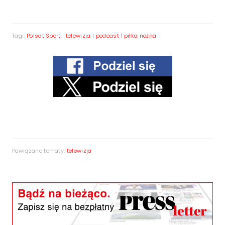
Tagi:
Polsat Sport
|
telewizja
|
podcast
|
piłka nożna
Powiązane tematy:
telewizja