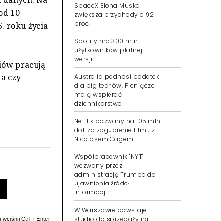
SpaceX Elona Muska
od 10
zwiększa przychody o 92
proc.
. roku życia
Spotify ma 300 mln
użytkowników płatnej
wersji
iów pracują
ia czy
Australia podnosi podatek
dla big techów. Pieniądze
mają wspierać
dziennikarstwo
Netflix pozwany na 105 mln
dol. za zagubienie filmu z
Nicolasem Cagem
Współpracownik "NYT"
wezwany przez
administrację Trumpa do
ujawnienia źródeł
informacji
W Warszawie powstaje
studio do sprzedaży na
 wciśnij Ctrl + Enter