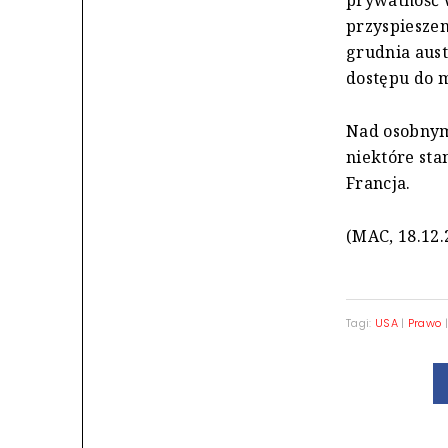
przyspiesze
grudnia aust
dostępu do 
Nad osobnym
niektóre sta
Francja.
(MAC, 18.12.
Tagi:
USA
|
Prawo