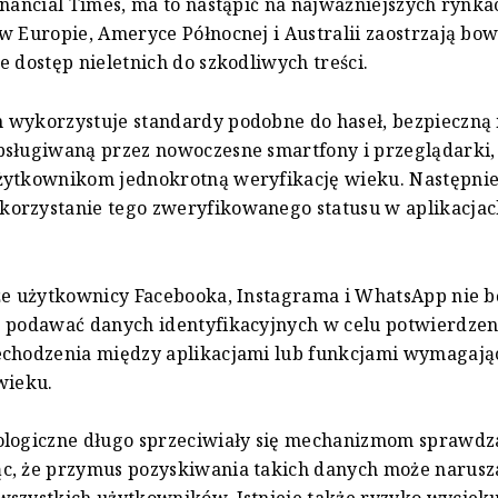
inancial Times, ma to nastąpić na najważniejszych rynk
w Europie, Ameryce Północnej i Australii zaostrzają b
e dostęp nieletnich do szkodliwych treści.
 wykorzystuje standardy podobne do haseł, bezpieczną
bsługiwaną przez nowoczesne smartfony i przeglądarki,
żytkownikom jednokrotną weryfikację wieku. Następnie
orzystanie tego zweryfikowanego statusu w aplikacjac
że użytkownicy Facebooka, Instagrama i WhatsApp nie b
e podawać danych identyfikacyjnych w celu potwierdze
echodzenia między aplikacjami lub funkcjami wymagaj
wieku.
ologiczne długo sprzeciwiały się mechanizmom sprawdz
c, że przymus pozyskiwania takich danych może narusz
wszystkich użytkowników. Istnieje także ryzyko wyciek