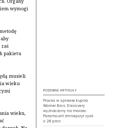
ach. Organy
owiem wymogi
 metodę
 aby
 zaś
h pakietu
ędą musieli
nia wieku
ącymi
PODOBNE ARTYKUŁY
Proces w sprawie kupna
Warner Bros. Discovery
wyznaczony na marzec.
ania wieku,
Paramount zmniejszył zysk
ać
o 28 proc.
u danych. Na