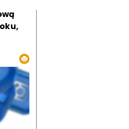
nową
oku,