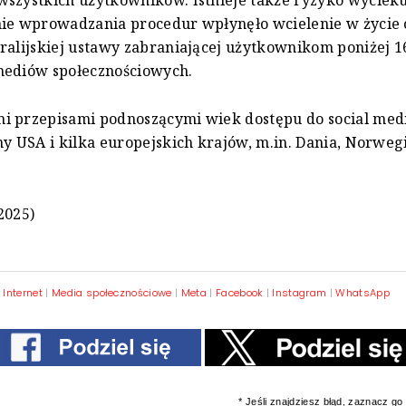
nie wprowadzania procedur wpłynęło wcielenie w życie 
ralijskiej ustawy zabraniającej użytkownikom poniżej 16
mediów społecznościowych.
i przepisami podnoszącymi wiek dostępu do social med
ny USA i kilka europejskich krajów, m.in. Dania, Norweg
2025)
|
Internet
|
Media społecznościowe
|
Meta
|
Facebook
|
Instagram
|
WhatsApp
* Jeśli znajdziesz błąd, zaznacz go i