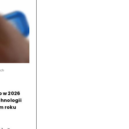
ych
p w 2026
hnologii
ym roku