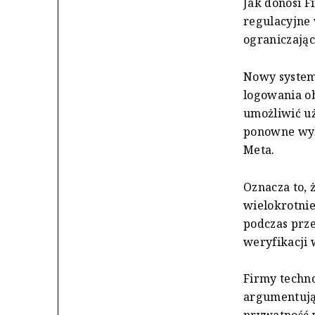
Jak donosi F
regulacyjne 
ograniczając
Nowy system
logowania o
umożliwić u
ponowne wyk
Meta.
Oznacza to, 
wielokrotni
podczas prz
weryfikacji 
Firmy techn
argumentują
prywatność 