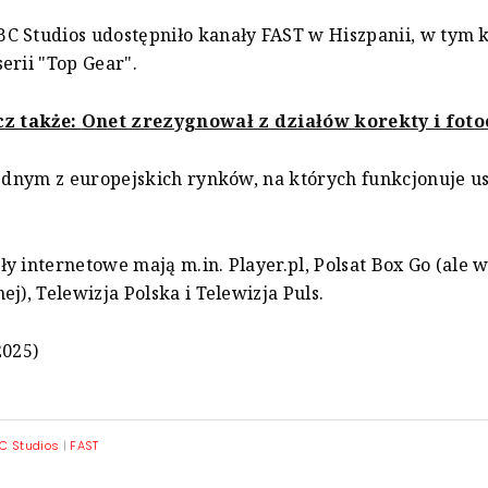
 Studios udostępniło kanały FAST w Hiszpanii, w tym 
erii "Top Gear".
z także:
Onet zrezygnował z działów korekty i foto
jednym z europejskich rynków, na których funkcjonuje 
y internetowe mają m.in. Player.pl, Polsat Box Go (ale 
j), Telewizja Polska i Telewizja Puls.
2025)
C Studios
|
FAST