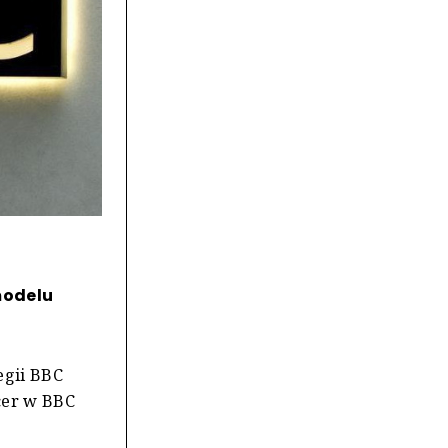
modelu
egii BBC
icer w BBC