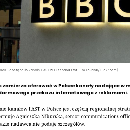
ios udostępniło kanały FAST w Hiszpanii (fot. Tim Loudon/Flickr.com)
s zamierza oferować w Polsce kanały nadające w 
i darmowego przekazu internetowego z reklamami.
ie kanałów FAST w Polsce jest częścią regionalnej strat
formuje Agnieszka Niburska, senior communications off
razie nadawca nie podaje szczegółów.