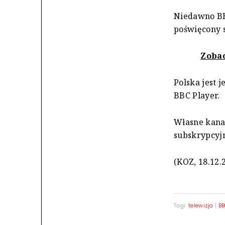
Niedawno BBC
poświęcony s
Zobac
Polska jest 
BBC Player.
Własne kanał
subskrypcyjne
(KOZ, 18.12.
Tagi:
telewizja
|
BB