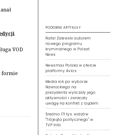
kanał
PODOBNE ARTYKUŁY
edycji
Rafał Zalewski autorem
nowego programu
usługa VOD
kryminalnego w Polsat
News
Newsmax Polska w ofercie
platformy Avios
w formie
Media rok po wyborze
Nawrockiego na
prezydenta wyliczały jego
aktywności i zwracały
uwagę na konflikt z rządem
Średnio 171 tys. widzów
"Trójkąta politycznego" w
TVP Info