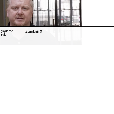
eglądarce
Zamknij
X
uzulę
autorem nowego programu
Polsat News
rter "Interwencji" Polsatu, poprowadzi nowy program