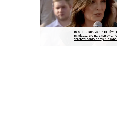
Ta strona korzysta z plików 
zgadzasz się na zapisywanie
przetwarzania danych osob
Dorota Gawryluk poprowa
trakcie eventu Kancelarii
Dziennikarka Polsat News Dorota Gawryluk po
podczas zorganizowanego przez Kancelarię Pre
pierwszej rocznicy zaprzysiężenia Karola Nawr