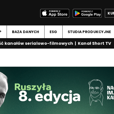
KU
P
BAZA DANYCH
ESG
STUDIA PRODUKCYJNE
anałów serialowo-filmowych
|
Kanał Short TV
|
M