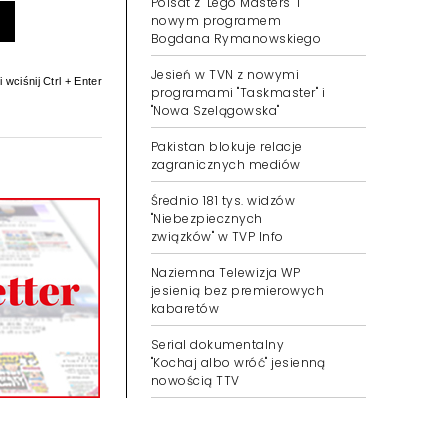
Polsat z "Lego Masters" i
nowym programem
Bogdana Rymanowskiego
Jesień w TVN z nowymi
 wciśnij Ctrl + Enter
programami "Taskmaster" i
"Nowa Szelągowska"
Pakistan blokuje relacje
zagranicznych mediów
Średnio 181 tys. widzów
"Niebezpiecznych
związków" w TVP Info
Naziemna Telewizja WP
jesienią bez premierowych
kabaretów
Serial dokumentalny
"Kochaj albo wróć" jesienną
nowością TTV