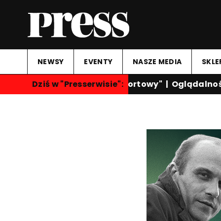
NEWSY
EVENTY
NASZE MEDIA
SKLE
Dziś w "Presserwisie":
"Przegląd Sportowy"
|
Oglądalność k