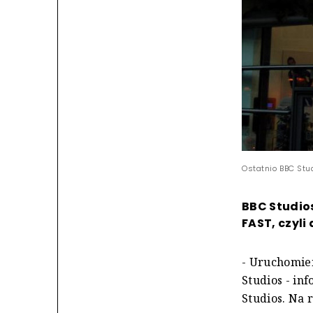
Ostatnio BBC Stud
BBC Studio
FAST, czyl
- Uruchomien
Studios - in
Studios. Na 