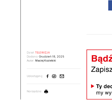
Dział:
TELEWIZJA
Dodano:
Grudzień 18, 2025
Autor:
Maciej Kozielski
Udostępnij:
Narzędzia: