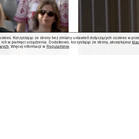
cookies. Korzystając ze strony bez zmiany ustawień dotyczących cookies w prz
 ich w pamięci urządzenia. Dodatkowo, korzystając ze strony, akceptujesz
kla
owych
. Więcej informacji w
Regulaminie
.
dziła debatę w
Rafał Zalewski 
 Prezydenta
kryminalnego w 
prowadziła debatę publicystów
Rafał Zalewski, wieloletni repo
zydenta wydarzenia z okazji
w Polsat News.
ockiego na prezydenta.