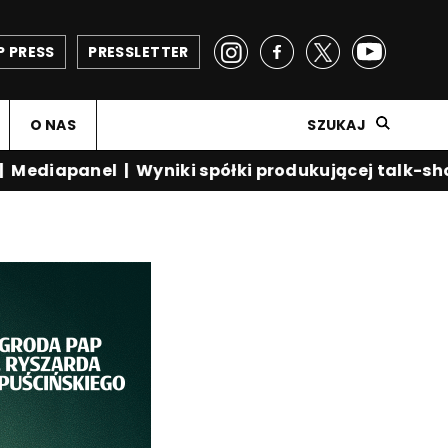
P PRESS
PRESSLETTER
O NAS
SZUKAJ
ediapanel
|
Wyniki spółki produkującej talk-show 