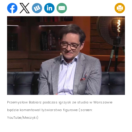
Przemysław Babiarz podczas igrzysk ze studia w Warszawie
będzie komentował łyżwiarstwo figurowe (screen:
YouTube/Meczyki)