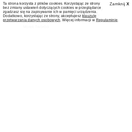
informacyjnego w Polsce. Na ten dzień
Ta strona korzysta z plików cookies. Korzystając ze strony
Zamknij
X
bez zmiany ustawień dotyczących cookies w przeglądarce
zaplanowano finał urodzinowej trasy stacji
zgadzasz się na zapisywanie ich w pamięci urządzenia.
"Jesteśmy stąd". 25 lat TVN 24 dla Press.pl
Dodatkowo, korzystając ze strony, akceptujesz
klauzulę
przetwarzania danych osobowych
. Więcej informacji w
Regulaminie
.
podsumowują Jarosław Kuźniar, Tomasz Lis i
Marek Twaróg.