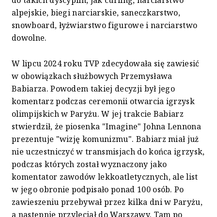
alpejskie, biegi narciarskie, saneczkarstwo,
snowboard, łyżwiarstwo figurowe i narciarstwo
dowolne.
W lipcu 2024 roku TVP zdecydowała się zawiesić
w obowiązkach służbowych Przemysława
Babiarza. Powodem takiej decyzji był jego
komentarz podczas ceremonii otwarcia igrzysk
olimpijskich w Paryżu. W jej trakcie Babiarz
stwierdził, że piosenka "Imagine" Johna Lennona
prezentuje "wizję komunizmu". Babiarz miał już
nie uczestniczyć w transmisjach do końca igrzysk,
podczas których został wyznaczony jako
komentator zawodów lekkoatletycznych, ale list
w jego obronie podpisało ponad 100 osób. Po
zawieszeniu przebywał przez kilka dni w Paryżu,
a następnie przyleciał do Warszawy. Tam po