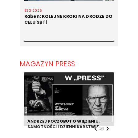
ESG 2026
Raben: KOLEJNE KROKI NA DRODZE DO
CELU SBTi
MAGAZYN PRESS
ANDRZEJ POCZOBUT O WIĘZIENIU,
DZIENNIK
SAMOTNOŚCI I DZIENNIKARSTWIE
TAKIEJ F
1
/
8