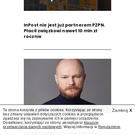
InPost nie jest już partnerem PZPN.
Płacił związkowi nawet 10 mln zł
rocznie
Ta strona korzysta z plików cookies. Korzystając ze strony
Zamknij
X
bez zmiany ustawień dotyczących cookies w przeglądarce
zgadzasz się na zapisywanie ich w pamięci urządzenia.
Dodatkowo, korzystając ze strony, akceptujesz
klauzulę
Stanisław Miczel dyrektorem
przetwarzania danych osobowych
. Więcej informacji w
Regulaminie
.
zarządzającym Kantar Polska.