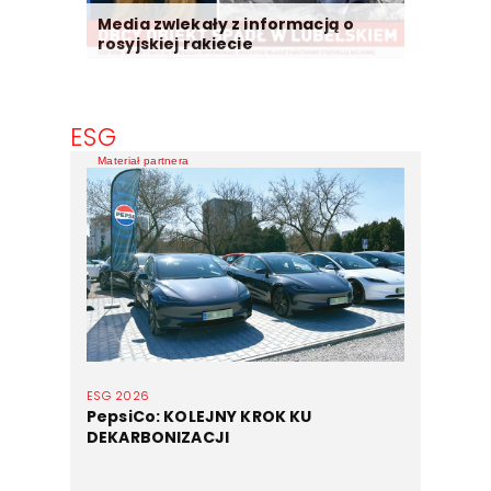
Media zwlekały z informacją o
rosyjskiej rakiecie
ESG
Materiał partnera
ESG 2026
PepsiCo: KOLEJNY KROK KU
DEKARBONIZACJI