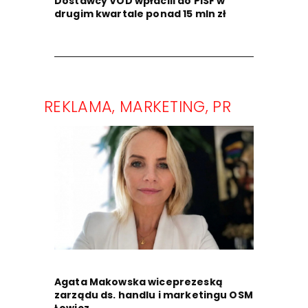
Dostawcy VOD wpłacili do PISF w
drugim kwartale ponad 15 mln zł
REKLAMA, MARKETING, PR
Agata Makowska wiceprezeską
zarządu ds. handlu i marketingu OSM