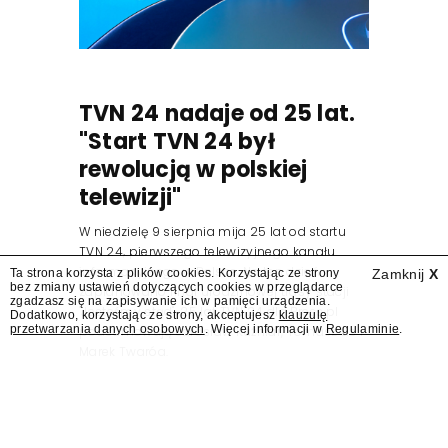
TVN 24 nadaje od 25 lat.
"Start TVN 24 był
rewolucją w polskiej
telewizji"
W niedzielę 9 sierpnia mija 25 lat od startu
TVN 24, pierwszego telewizyjnego kanału
informacyjnego w Polsce. Na ten dzień
Ta strona korzysta z plików cookies. Korzystając ze strony
Zamknij
X
bez zmiany ustawień dotyczących cookies w przeglądarce
zaplanowano finał urodzinowej trasy stacji
zgadzasz się na zapisywanie ich w pamięci urządzenia.
"Jesteśmy stąd". 25 lat TVN 24 dla Press.pl
Dodatkowo, korzystając ze strony, akceptujesz
klauzulę
przetwarzania danych osobowych
. Więcej informacji w
Regulaminie
.
podsumowują Jarosław Kuźniar, Tomasz Lis i
Marek Twaróg.