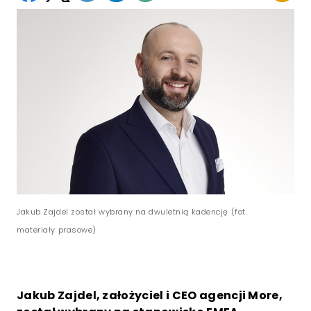
Jakub Zajdel został wybrany na dwuletnią kadencję (fot.
materiały prasowe)
Jakub Zajdel, założyciel i CEO agencji More,