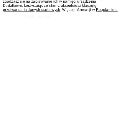
zgadzasz się na zapisywanie ich w pamięci urządzenia.
"Jesteśmy stąd". 25 lat TVN 24 dla Press.pl
Dodatkowo, korzystając ze strony, akceptujesz
klauzulę
przetwarzania danych osobowych
. Więcej informacji w
Regulaminie
.
podsumowują Jarosław Kuźniar, Tomasz Lis i
Marek Twaróg.
KRRiT: Maciejowi
Świrskiemu nadal