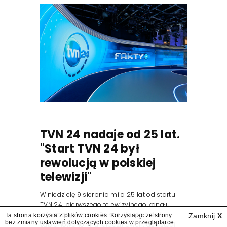
TVN 24 nadaje od 25 lat.
"Start TVN 24 był
rewolucją w polskiej
telewizji"
W niedzielę 9 sierpnia mija 25 lat od startu
TVN 24, pierwszego telewizyjnego kanału
informacyjnego w Polsce. Na ten dzień
Ta strona korzysta z plików cookies. Korzystając ze strony
Zamknij
X
bez zmiany ustawień dotyczących cookies w przeglądarce
zaplanowano finał urodzinowej trasy stacji