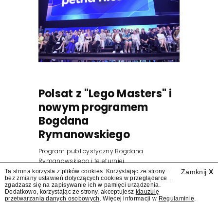
Polsat z "Lego Masters" i
nowym programem
Bogdana
Rymanowskiego
Program publicystyczny Bogdana
Rymanowskiego i teleturniej
muzyczny "Hitster. Muzyczna gra przebojów"
Ta strona korzysta z plików cookies. Korzystając ze strony
Zamknij
X
bez zmiany ustawień dotyczących cookies w przeglądarce
znajdą się wśród jesiennych nowości Polsatu.
zgadzasz się na zapisywanie ich w pamięci urządzenia.
Polsat przejmuje od TVN program "Lego
Dodatkowo, korzystając ze strony, akceptujesz
klauzulę
przetwarzania danych osobowych
. Więcej informacji w
Regulaminie
.
Masters".