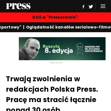
Dziś w "Presserwisie":
portowy"
|
Oglądalność kanałów serialowo-filmow
Reklama
Trwają zwolnienia w
redakcjach Polska Press.
Pracę ma stracić łącznie
ponad 30 osób