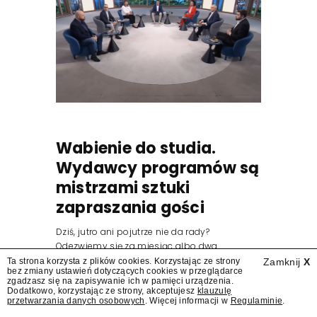
Wabienie do studia.
Wydawcy programów są
mistrzami sztuki
zapraszania gości
Dziś, jutro ani pojutrze nie da rady?
Odezwiemy się za miesiąc albo dwa.
Wydawcy programów są mistrzami sztuki
Ta strona korzysta z plików cookies. Korzystając ze strony
Zamknij
X
bez zmiany ustawień dotyczących cookies w przeglądarce
zapraszania gości.
zgadzasz się na zapisywanie ich w pamięci urządzenia.
Dodatkowo, korzystając ze strony, akceptujesz
klauzulę
przetwarzania danych osobowych
. Więcej informacji w
Regulaminie
.