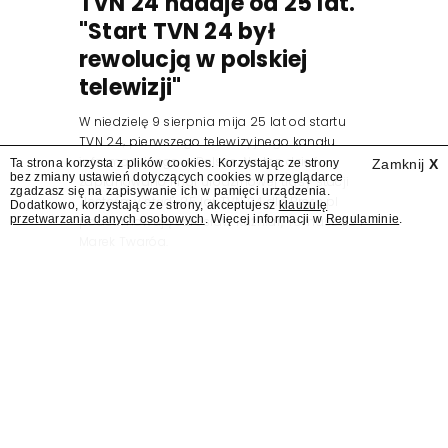
TVN 24 nadaje od 25 lat.
"Start TVN 24 był
rewolucją w polskiej
telewizji"
W niedzielę 9 sierpnia mija 25 lat od startu
TVN 24, pierwszego telewizyjnego kanału
informacyjnego w Polsce. Na ten dzień
Ta strona korzysta z plików cookies. Korzystając ze strony
Zamknij
X
bez zmiany ustawień dotyczących cookies w przeglądarce
zaplanowano finał urodzinowej trasy stacji
zgadzasz się na zapisywanie ich w pamięci urządzenia.
"Jesteśmy stąd". 25 lat TVN 24 dla Press.pl
Dodatkowo, korzystając ze strony, akceptujesz
klauzulę
przetwarzania danych osobowych
. Więcej informacji w
Regulaminie
.
podsumowują Jarosław Kuźniar, Tomasz Lis i
Marek Twaróg.