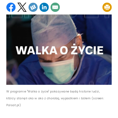
W programie "Walka o życie" pokazywane będą historie ludzi,
którzy stanęli oko w oko z chorobą, wypadkiem i bólem (screen:
Polsat.pl)