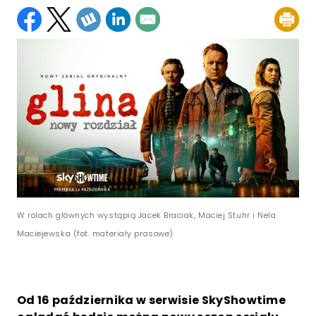
W rolach głównych wystąpią Jacek Braciak, Maciej Stuhr i Nela
Maciejewska (fot. materiały prasowe)
Od 16 października w serwisie SkyShowtime