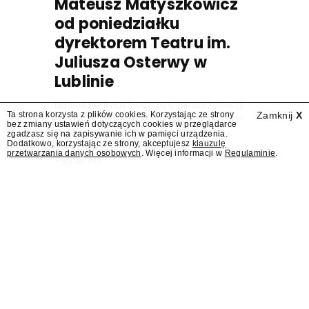
Mateusz Matyszkowicz
od poniedziałku
dyrektorem Teatru im.
Juliusza Osterwy w
Lublinie
Mateusz Matyszkowicz, były prezes Telewizji
Ta strona korzysta z plików cookies. Korzystając ze strony
Zamknij
X
Polskiej, w poniedziałek 10 sierpnia obejmie
bez zmiany ustawień dotyczących cookies w przeglądarce
stanowisko dyrektora Teatru im. Juliusza
zgadzasz się na zapisywanie ich w pamięci urządzenia.
Dodatkowo, korzystając ze strony, akceptujesz
klauzulę
Osterwy w Lublinie – dowiedział się
przetwarzania danych osobowych
. Więcej informacji w
Regulaminie
.
"Presserwis".