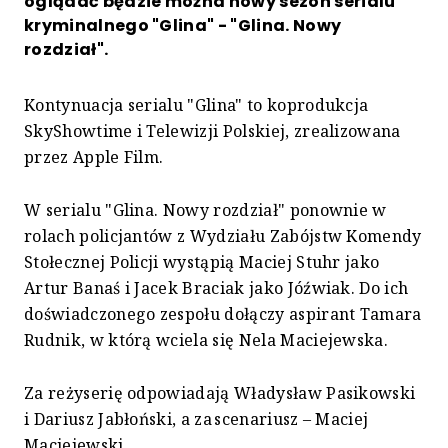
oglądać będzie można nowy sezon serialu
kryminalnego "Glina" - "Glina. Nowy
rozdział".
Kontynuacja serialu "Glina" to koprodukcja
SkyShowtime i Telewizji Polskiej, zrealizowana
przez Apple Film.
W serialu "Glina. Nowy rozdział" ponownie w
rolach policjantów z Wydziału Zabójstw Komendy
Stołecznej Policji wystąpią Maciej Stuhr jako
Artur Banaś i Jacek Braciak jako Jóźwiak. Do ich
doświadczonego zespołu dołączy aspirant Tamara
Rudnik, w którą wciela się Nela Maciejewska.
Za reżyserię odpowiadają Władysław Pasikowski
i Dariusz Jabłoński, a za scenariusz – Maciej
Maciejewski.