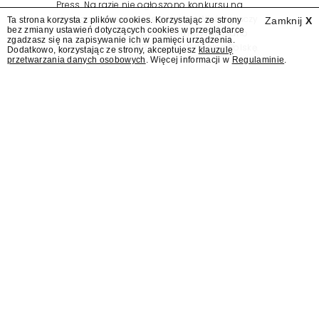
Press. Na razie nie ogłoszono konkursu na
nowego prezesa wydawnictwa. Wśród graczy
Ta strona korzysta z plików cookies. Korzystając ze strony
Zamknij
X
bez zmiany ustawień dotyczących cookies w przeglądarce
zainteresowanych przejęciem wymieniano
zgadzasz się na zapisywanie ich w pamięci urządzenia.
wcześniej Grupę ZPR Media i Wirtualną Polskę.
Dodatkowo, korzystając ze strony, akceptujesz
klauzulę
przetwarzania danych osobowych
. Więcej informacji w
Regulaminie
.