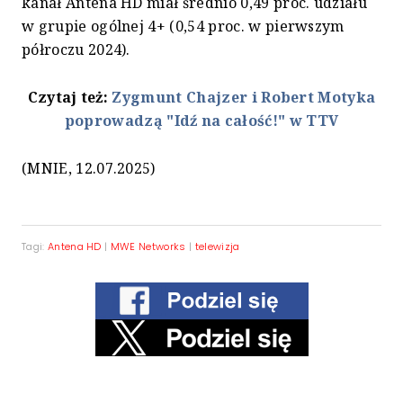
kanał Antena HD miał średnio 0,49 proc. udziału
w grupie ogólnej 4+ (0,54 proc. w pierwszym
półroczu 2024).
Czytaj też:
Zygmunt Chajzer i Robert Motyka
poprowadzą "Idź na całość!" w TTV
(MNIE, 12.07.2025)
Tagi:
Antena HD
|
MWE Networks
|
telewizja