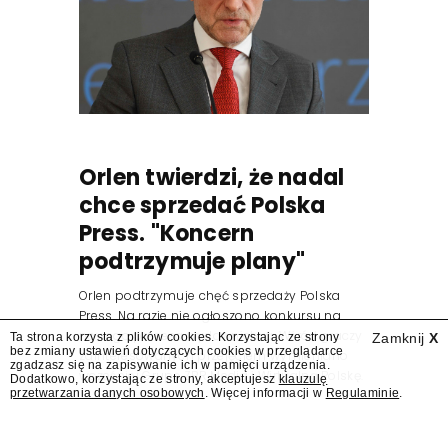
Orlen twierdzi, że nadal
chce sprzedać Polska
Press. "Koncern
podtrzymuje plany"
Orlen podtrzymuje chęć sprzedaży Polska
Press. Na razie nie ogłoszono konkursu na
nowego prezesa wydawnictwa. Wśród graczy
Ta strona korzysta z plików cookies. Korzystając ze strony
Zamknij
X
bez zmiany ustawień dotyczących cookies w przeglądarce
zainteresowanych przejęciem wymieniano
zgadzasz się na zapisywanie ich w pamięci urządzenia.
wcześniej Grupę ZPR Media i Wirtualną Polskę.
Dodatkowo, korzystając ze strony, akceptujesz
klauzulę
przetwarzania danych osobowych
. Więcej informacji w
Regulaminie
.