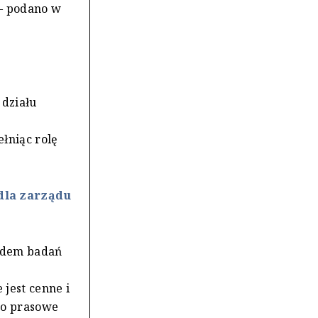
– podano w
 działu
łniąc rolę
dla zarządu
ardem badań
jest cenne i
ro prasowe