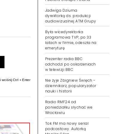
Jadwiga Dziuma
dyrektorką ds. produkcji
audiowizualnej ATM Grupy
Była wicedyrektorka
programowa TVP, po 33
latach w firmie, odeszła na
emeryturę
Prezenter radia BBC
odchodzi po oskarżeniach
w telewizji BBC
Nie żyje Zbigniew Święch -
 wciśnij Ctrl + Enter
dziennikarz, popularyzator
nauki i historii
Radio RMF24 od
poniedziałku słychać we
Wrocławiu
Tok FM ma nowy serial
podcastowy. Autorką