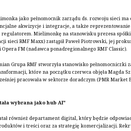
limonka jako pełnomocnik zarządu ds. rozwoju sieci ma
encjalne akwizycje i integracje, a także reprezentowani
z regulatorem. Mielimonkę na stanowisku prezesa spółk
cji sieci RMF Maxx) zastąpił Paweł Piotrowski, jej proku
ki Opera FM (nadawca ponadregionalnego RMF Classic).
ian Grupa RMF stworzyła stanowisko pełnomocniczki z
transformacji, które na początku czerwca objęła Magda S
ześniej pracowała w sektorze doradczym (PMR Market E
tała wybrana jako hub AI"
tał również departament digital, który będzie odpowia
oduktów i treści oraz za strategię komercjalizacji. Rekr