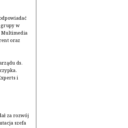
 odpowiadać
e grupy w
i Multimedia
rent oraz
arządu ds.
zczypka.
xperts i
dał za rozwój
utacja szefa