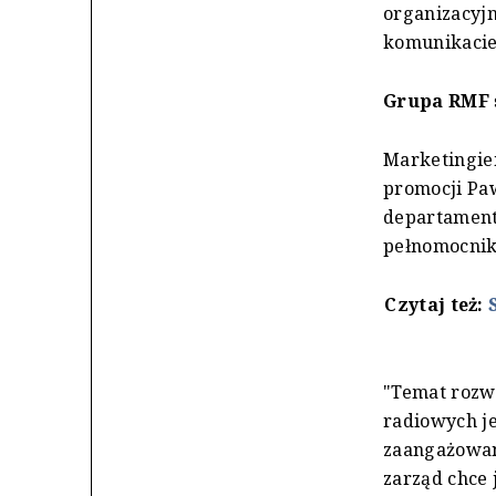
organizacyj
komunikacie
Grupa RMF 
Marketingiem
promocji Pa
departament
pełnomocnik
Czytaj też:
"Temat rozwo
radiowych je
zaangażowani
zarząd chce 