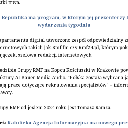
tki trwa.
:
Republika ma program, w którym jej prezenterzy
wydarzenia tygodnia
partamentu digital utworzono zespół odpowiedzialny z
ernetowych takich jak Rmf.fm czy Rmf24.pl, którym pok
jączek, szefowa redakcji internetowych.
iedzibie Grupy RMF na Kopcu Kościuszki w Krakowie po
uktury AI Bauer Media Audio. "Polska została wybrana j
ają prace dotyczące rekrutowania specjalistów" – infor
awcy.
py RMF od jesieni 2024 roku jest Tomasz Ramza.
też:
Katolicka Agencja Informacyjna ma nowego prez