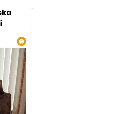
ska
i