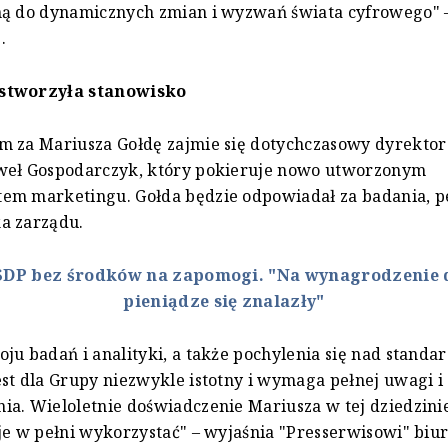
ną do dynamicznych zmian i wyzwań świata cyfrowego" 
.
stworzyła stanowisko
 za Mariusza Gołdę zajmie się dotychczasowy dyrektor
weł Gospodarczyk, który pokieruje nowo utworzonym
em marketingu. Gołda będzie odpowiadał za badania, pe
a zarządu.
SDP bez środków na zapomogi. "Na wynagrodzenie 
pieniądze się znalazły"
ju badań i analityki, a także pochylenia się nad stand
st dla Grupy niezwykle istotny i wymaga pełnej uwagi i
a. Wieloletnie doświadczenie Mariusza w tej dziedzinie 
je w pełni wykorzystać" – wyjaśnia "Presserwisowi" biu