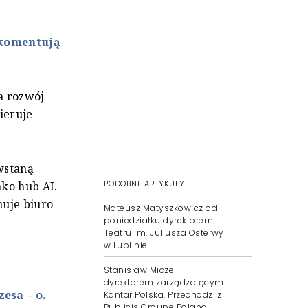
 komentują
a rozwój
ieruje
wstaną
PODOBNE ARTYKUŁY
ako hub AI.
muje biuro
Mateusz Matyszkowicz od
poniedziałku dyrektorem
Teatru im. Juliusza Osterwy
w Lublinie
Stanisław Miczel
dyrektorem zarządzającym
esa – o.
Kantar Polska. Przechodzi z
Publicis Groupe Poland