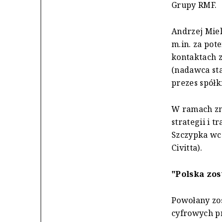
Grupy RMF.
Andrzej Mie
m.in. za pot
kontaktach 
(nadawca sta
prezes spół
W ramach zm
strategii i 
Szczypka wc
Civitta).
"Polska zos
Powołany zos
cyfrowych pr