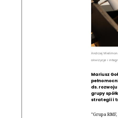
Andrzej Mielimon
akwizycje i integ
Mariusz Go
pełnomocni
ds. rozwoju
grupy spół
strategii i
"Grupa RMF, 