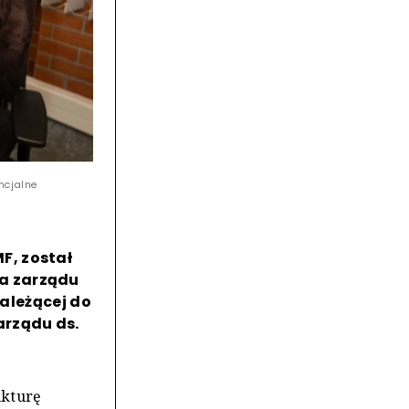
ncjalne
F, został
a zarządu
należącej do
arządu ds.
ukturę