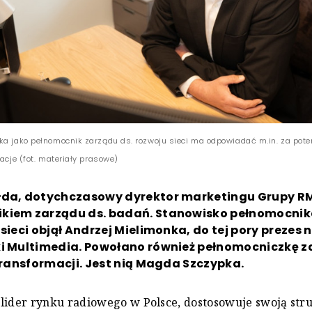
ka jako pełnomocnik zarządu ds. rozwoju sieci ma odpowiadać m.in. za pote
racje (fot. materiały prasowe)
łda, dotychczasowy dyrektor marketingu Grupy RM
kiem zarządu ds. badań. Stanowisko pełnomocnik
 sieci objął Andrzej Mielimonka, do tej pory prezes 
ki Multimedia. Powołano również pełnomocniczkę z
 transformacji. Jest nią Magda Szczypka.
lider rynku radiowego w Polsce, dostosowuje swoją str