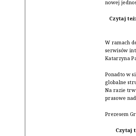
nowej jednos
Czytaj też
W ramach de
serwisów int
Katarzyna Pa
Ponadto w s
globalne str
Na razie trw
prasowe nad
Prezesem Gru
Czytaj 