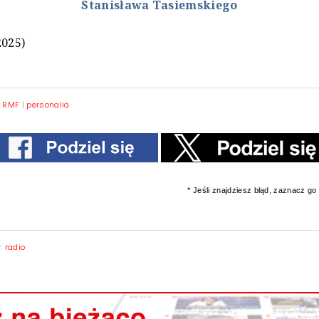
Stanisława Tasiemskiego
2025)
 RMF
|
personalia
* Jeśli znajdziesz błąd, zaznacz go i
y:
radio