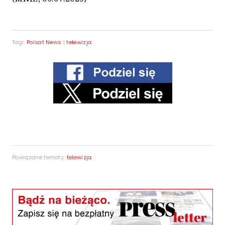
Tagi:
Polsat News
|
telewizja
Powiązane tematy:
telewizja