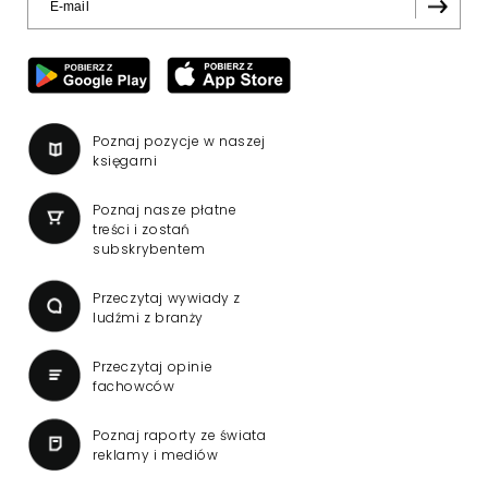
TVN 24 nadaje od 25 lat.
"Start TVN 24 był
rewolucją w polskiej
telewizji"
W niedzielę 9 sierpnia mija 25 lat od startu
TVN 24, pierwszego telewizyjnego kanału
informacyjnego w Polsce. Na ten dzień
zaplanowano finał urodzinowej trasy stacji
"Jesteśmy stąd". 25 lat TVN 24 dla Press.pl
podsumowują Jarosław Kuźniar, Tomasz Lis i
Marek Twaróg.