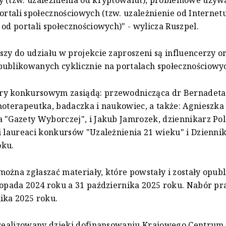
y (tzw. uzależnienia od kryptowalut), problemowe używ
portali społecznościowych (tzw. uzależnienie od Internetu
 od portali społecznościowych)" - wylicza Ruszpel.
szy do udziału w projekcie zaproszeni są influencerzy o
ublikowanych cyklicznie na portalach społecznościowy
y konkursowym zasiądą: przewodnicząca dr Bernadeta
hoterapeutka, badaczka i naukowiec, a także: Agnieszka
 "Gazety Wyborczej", i Jakub Jamrozek, dziennikarz Pol
i laureaci konkursów "Uzależnienia 21 wieku" i Dzienni
ku.
ożna zgłaszać materiały, które powstały i zostały opu
topada 2024 roku a 31 października 2025 roku. Nabór pr
ika 2025 roku.
t realizowany dzięki dofinansowaniu Krajowego Centrum