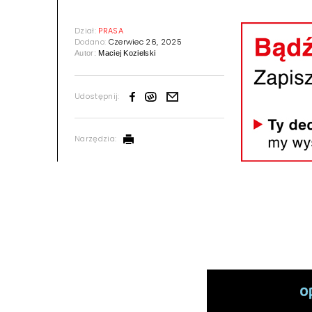
Dział:
PRASA
Dodano:
Czerwiec 26, 2025
Autor:
Maciej Kozielski
Udostępnij:
Narzędzia: