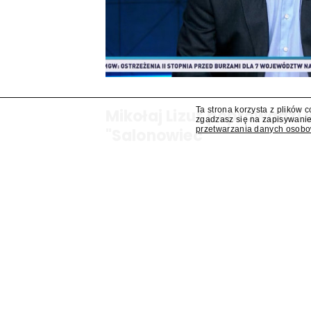
Ta strona korzysta z plików 
Mikołaj Lizut poprowadzi
zgadzasz się na zapisywanie
przetwarzania danych osob
"Salonowiec"
W jesiennej ramówce TVP Info pojawi się prog
Mikołaj Lizut – ustalił "Presserwis".