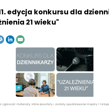
11. edycja konkursu dla dzienn
żnienia 21 wieku"
 zgłaszać materiały, które powstały i zostały opublikowane między 1 listo