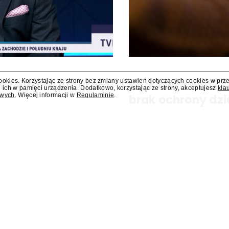
cookies. Korzystając ze strony bez zmiany ustawień dotyczących cookies w prz
 w TVP Info program
Sąd: Meta musi z
 ich w pamięci urządzenia. Dodatkowo, korzystając ze strony, akceptujesz
kla
owych
. Więcej informacji w
Regulaminie
.
brak ochrony dzi
ram "Salonowiec". Poprowadzi go
Sąd w amerykańskim stanie No
zapłacenie kolejnych 567 mln d
zagrożeniami, jakie jej platfor
nałożona na tę firmę w...