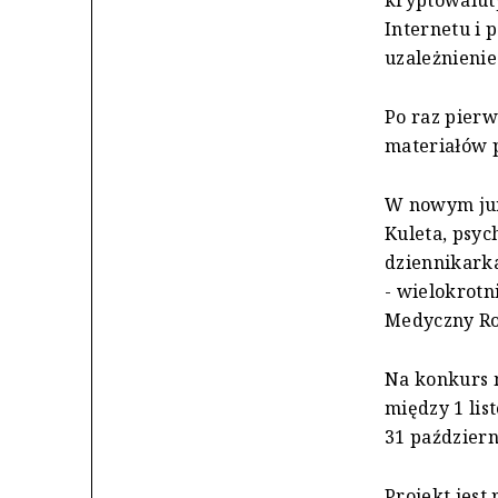
kryptowalut
Internetu i 
uzależnienie
Po raz pierw
materiałów p
W nowym jur
Kuleta, psyc
dziennikarka
- wielokrotn
Medyczny Ro
Na konkurs m
między 1 lis
31 październ
Projekt jes