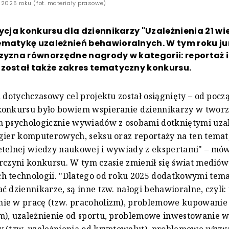
 2025 roku (fot. materiały prasowe)
dycja konkursu dla dziennikarzy "Uzależnienia 21 wi
ematykę uzależnień behawioralnych. W tym roku jur
zyzna równorzędne nagrody w kategorii: reportaż 
 został także zakres tematyczny konkursu.
h dotychczasowy cel projektu został osiągnięty – od pocz
konkursu było bowiem wspieranie dziennikarzy w twor
h psychologicznie wywiadów z osobami dotkniętymi uza
gier komputerowych, seksu oraz reportaży na ten temat,
etelnej wiedzy naukowej i wywiady z ekspertami" – mó
rczyni konkursu. W tym czasie zmienił się świat mediów
 technologii. "Dlatego od roku 2025 dodatkowymi tema
ć dziennikarze, są inne tzw. nałogi behawioralne, czyl
ie w pracę (tzw. pracoholizm), problemowe kupowanie 
m), uzależnienie od sportu, problemowe inwestowanie 