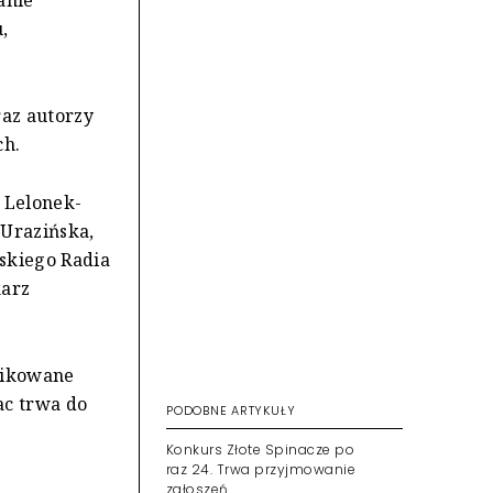
anie
,
raz autorzy
ch.
 Lelonek-
 Urazińska,
skiego Radia
karz
blikowane
ac trwa do
PODOBNE ARTYKUŁY
Konkurs Złote Spinacze po
raz 24. Trwa przyjmowanie
zgłoszeń