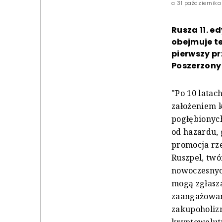
a 31 października
Rusza 11. e
obejmuje t
pierwszy pr
Poszerzony
"Po 10 latac
założeniem 
pogłębionyc
od hazardu, 
promocja rz
Ruszpel, twó
nowoczesnych
mogą zgłasza
zaangażowan
zakupoholiz