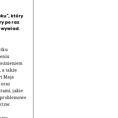
eku", który
y po raz
i wywiad.
ątku
zeniu
leżnieniem
 a także
wi Maja
 oraz
tami, jakie
i: problemowe
(tzw.
w