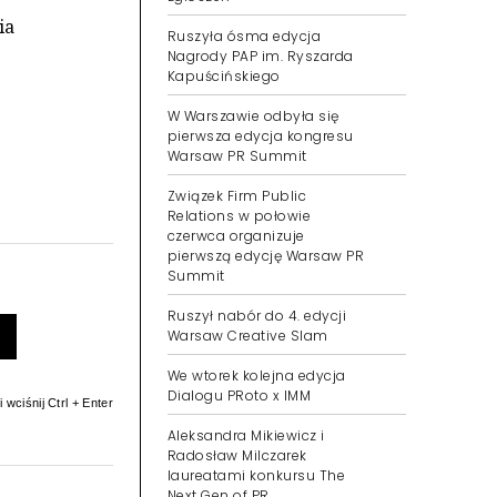
ia
Ruszyła ósma edycja
Nagrody PAP im. Ryszarda
Kapuścińskiego
.
W Warszawie odbyła się
pierwsza edycja kongresu
Warsaw PR Summit
Związek Firm Public
Relations w połowie
czerwca organizuje
pierwszą edycję Warsaw PR
Summit
Ruszył nabór do 4. edycji
Warsaw Creative Slam
We wtorek kolejna edycja
Dialogu PRoto x IMM
 wciśnij Ctrl + Enter
Aleksandra Mikiewicz i
Radosław Milczarek
laureatami konkursu The
Next Gen of PR